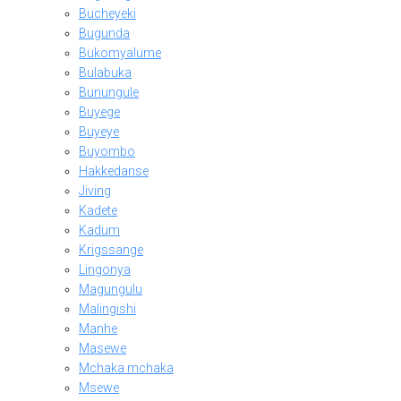
Bucheyeki
Bugunda
Bukomyalume
Bulabuka
Bunungule
Buyege
Buyeye
Buyombo
Hakkedanse
Jiving
Kadete
Kadum
Krigssange
Lingonya
Magungulu
Malingishi
Manhe
Masewe
Mchaka mchaka
Msewe