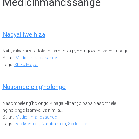
Medicinmandssange
Nabyalilwe hiza
Nabyalilwe hiza kulola mihambo ka pye ni ngoko nakachembaga –...
Stilart:
Medicinmandssange
Tags:
Shika Moyo
Nasombele ng’holongo
Nasombele ng’holongo Kihaga Mihango baba Nasombele
ng’holongo Isamva lya nimila...
Stilart:
Medicinmandssange
Tags:
Lydeksempel
,
Namba mbili
,
Seelolube