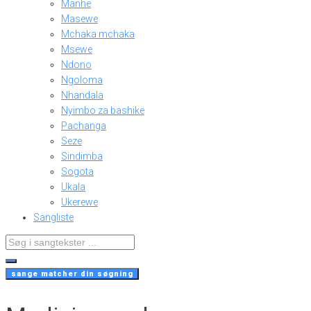
Manhe
Masewe
Mchaka mchaka
Msewe
Ndono
Ngoloma
Nhandala
Nyimbo za bashike
Pachanga
Seze
Sindimba
Sogota
Ukala
Ukerewe
Sangliste
Search
...
sange matcher din søgning