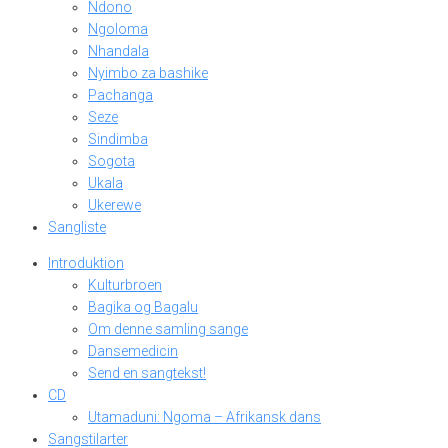
Ndono
Ngoloma
Nhandala
Nyimbo za bashike
Pachanga
Seze
Sindimba
Sogota
Ukala
Ukerewe
Sangliste
Introduktion
Kulturbroen
Bagika og Bagalu
Om denne samling sange
Dansemedicin
Send en sangtekst!
CD
Utamaduni: Ngoma – Afrikansk dans
Sangstilarter