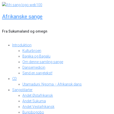
Skip
to
Afrikanske sange
content
Fra Sukumaland og omegn
Introduktion
Kulturbroen
Bagika og Bagalu
Om denne samling sange
Dansemedicin
Send en sangtekst!
CD
Utamaduni: Ngoma – Afrikansk dans
Sangstilarter
Andet Østafrikansk
Andet Sukuma
Andet Vestafrikansk
Bugobogobo