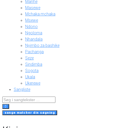
Manhe
Masewe
Mchaka mchaka
Msewe
Ndono
Ngoloma
Nhandala
Nyimbo za bashike
Pachanga
Seze
Sindimba
Sogota
Ukala
Ukerewe
Sangliste
Search
...
sange matcher din søgning