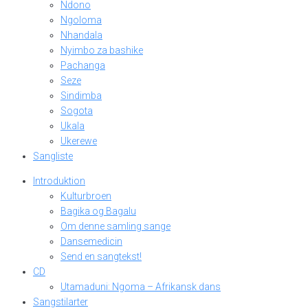
Ndono
Ngoloma
Nhandala
Nyimbo za bashike
Pachanga
Seze
Sindimba
Sogota
Ukala
Ukerewe
Sangliste
Introduktion
Kulturbroen
Bagika og Bagalu
Om denne samling sange
Dansemedicin
Send en sangtekst!
CD
Utamaduni: Ngoma – Afrikansk dans
Sangstilarter