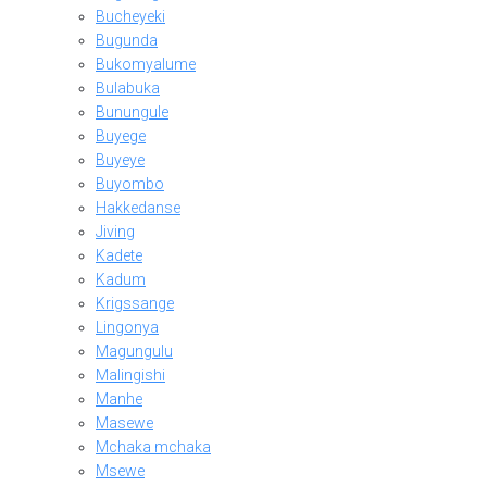
Bucheyeki
Bugunda
Bukomyalume
Bulabuka
Bunungule
Buyege
Buyeye
Buyombo
Hakkedanse
Jiving
Kadete
Kadum
Krigssange
Lingonya
Magungulu
Malingishi
Manhe
Masewe
Mchaka mchaka
Msewe