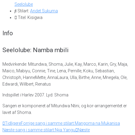
Seelolube
Stilart:
Andet Sukuma
Titel: Kisigwa
Info
Seelolube: Namba mbili
Medvirkende: Mitundwa, Shoma, Julie, Kay, Marco, Karin, Gry, Maja,
Maico, Mabiyu, Connie, Tine, Lena, Pernille, Koku, Sebastian,
Christoph, HanneMette, AnnaLaura, Ulla, Birthe, Anne, Mnegela, Ole,
Edwardi, Willbert, Renatus
Indspillet i Harlev 2007. Lyd: Shoma
Sangen er komponeret af Mitundwa Ntini, og kor-arrangementet er
lavet af Shoma.
Tidligere
Forrige sang i samme stilart:
Mangoma na Mukanisa
Næste sang i samme stilart:
Njia Yangu
Næste