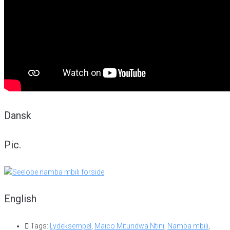
Dansk
Pic.
English
Tags:
Lydeksempel
,
Maico Mitundwa Ntini
,
Namba mbili
,