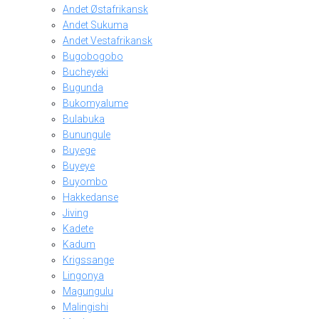
Andet Østafrikansk
Andet Sukuma
Andet Vestafrikansk
Bugobogobo
Bucheyeki
Bugunda
Bukomyalume
Bulabuka
Bunungule
Buyege
Buyeye
Buyombo
Hakkedanse
Jiving
Kadete
Kadum
Krigssange
Lingonya
Magungulu
Malingishi