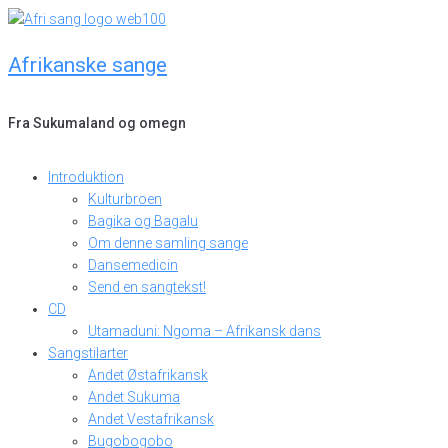
Skip
to
Afrikanske sange
content
Fra Sukumaland og omegn
Introduktion
Kulturbroen
Bagika og Bagalu
Om denne samling sange
Dansemedicin
Send en sangtekst!
CD
Utamaduni: Ngoma – Afrikansk dans
Sangstilarter
Andet Østafrikansk
Andet Sukuma
Andet Vestafrikansk
Bugobogobo