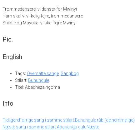
Trommedansere, vi danser for Mwinyi
Ham skal vi virkelig fejre, trommedansere
Shilole og Mayuka, vi skal fejre Mwinyi
Pic.
English
Tags:
Oversatte sange
,
Sangbog
Stilart:
Bunungule
Titel: Abacheza ngoma
Info
Tidligere
Forrige sang i samme stilart:
Bunungule råb (de hemmelige)
Næste sang i samme stilart:
Abanangu gulu
Næste