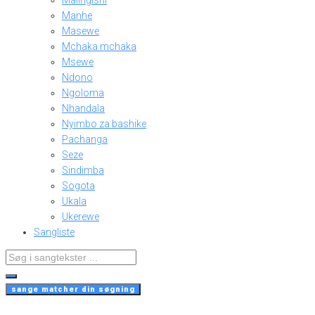
Malingishi
Manhe
Masewe
Mchaka mchaka
Msewe
Ndono
Ngoloma
Nhandala
Nyimbo za bashike
Pachanga
Seze
Sindimba
Sogota
Ukala
Ukerewe
Sangliste
Search
...
sange matcher din søgning