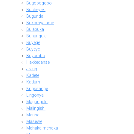
Bugobogobo
Bucheyeki
Bugunda
Bukomyalume
Bulabuka
Bunungule
Buyege
Buyeye
Buyombo
Hakkedanse
Jiving
Kadete
Kadum
Krigssange
Lingonya
Magungulu
Malingishi
Manhe
Masewe
Mchaka mchaka