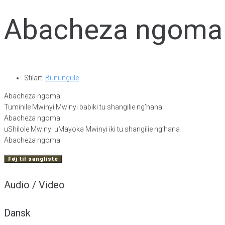
Abacheza ngoma
Stilart:
Bunungule
Abacheza ngoma
Tuminile Mwinyi Mwinyi babiki tu shangilie ng’hana
Abacheza ngoma
uShilole Mwinyi uMayoka Mwinyi iki tu shangilie ng’hana
Abacheza ngoma
Føj til sangliste
Audio / Video
Dansk