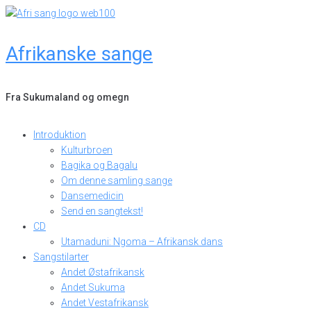
Skip
to
content
Afrikanske sange
Fra Sukumaland og omegn
Introduktion
Kulturbroen
Bagika og Bagalu
Om denne samling sange
Dansemedicin
Send en sangtekst!
CD
Utamaduni: Ngoma – Afrikansk dans
Sangstilarter
Andet Østafrikansk
Andet Sukuma
Andet Vestafrikansk