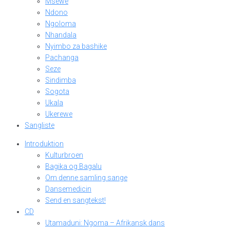
Msewe
Ndono
Ngoloma
Nhandala
Nyimbo za bashike
Pachanga
Seze
Sindimba
Sogota
Ukala
Ukerewe
Sangliste
Introduktion
Kulturbroen
Bagika og Bagalu
Om denne samling sange
Dansemedicin
Send en sangtekst!
CD
Utamaduni: Ngoma – Afrikansk dans