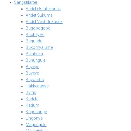
Sangstilarter
Andet Østafrikansk
Andet Sukuma
Andet Vestafrikansk
Bugobogobo
Bucheyeki
Bugunda
Bukomyalume
Bulabuka
Bunungule
Buyege
Buyeye
Buyombo
Hakkedanse
Jiving
Kadete
Kadum
Krigssange
Lingonya
Magungulu