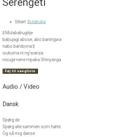
Serengeti
Stilart:
Bulabuka
||:Mulababugilije
babujagi abose, abo baningwa
nabo banibona:||
isukuma ni ng’wanza
nisuge nene mpaka Shinyanga
Føj til sangliste
Audio / Video
Dansk
Spørg de
Spørg alle sammen som hørte
Og så mig danse