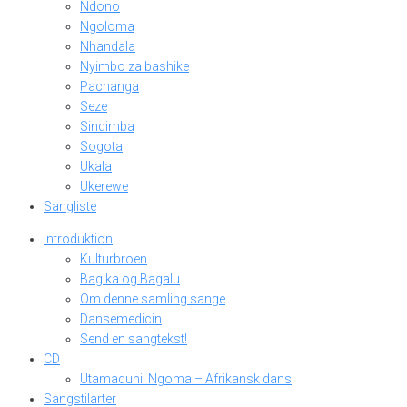
Ndono
Ngoloma
Nhandala
Nyimbo za bashike
Pachanga
Seze
Sindimba
Sogota
Ukala
Ukerewe
Sangliste
Introduktion
Kulturbroen
Bagika og Bagalu
Om denne samling sange
Dansemedicin
Send en sangtekst!
CD
Utamaduni: Ngoma – Afrikansk dans
Sangstilarter