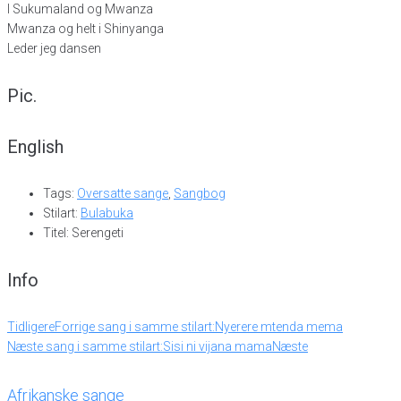
I Sukumaland og Mwanza
Mwanza og helt i Shinyanga
Leder jeg dansen
Pic.
English
Tags:
Oversatte sange
,
Sangbog
Stilart:
Bulabuka
Titel: Serengeti
Info
Tidligere
Forrige sang i samme stilart:
Nyerere mtenda mema
Næste sang i samme stilart:
Sisi ni vijana mama
Næste
Afrikanske sange