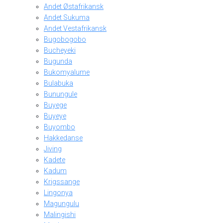
Andet Østafrikansk
Andet Sukuma
Andet Vestafrikansk
Bugobogobo
Bucheyeki
Bugunda
Bukomyalume
Bulabuka
Bunungule
Buyege
Buyeye
Buyombo
Hakkedanse
Jiving
Kadete
Kadum
Krigssange
Lingonya
Magungulu
Malingishi