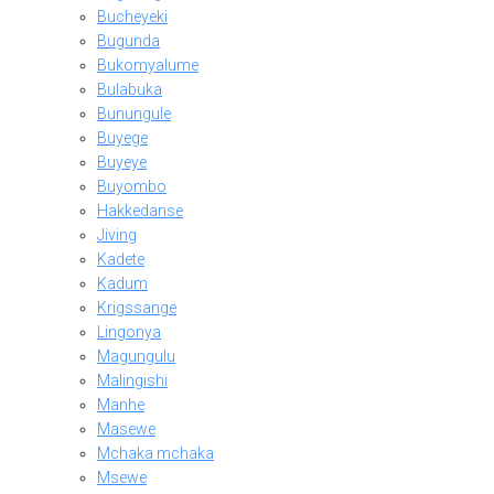
Bucheyeki
Bugunda
Bukomyalume
Bulabuka
Bunungule
Buyege
Buyeye
Buyombo
Hakkedanse
Jiving
Kadete
Kadum
Krigssange
Lingonya
Magungulu
Malingishi
Manhe
Masewe
Mchaka mchaka
Msewe