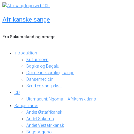
Skip
to
Afrikanske sange
content
Fra Sukumaland og omegn
Introduktion
Kulturbroen
Bagika og Bagalu
Om denne samling sange
Dansemedicin
Send en sangtekst!
CD
Utamaduni: Ngoma – Afrikansk dans
Sangstilarter
Andet Østafrikansk
Andet Sukuma
Andet Vestafrikansk
Bugobogobo