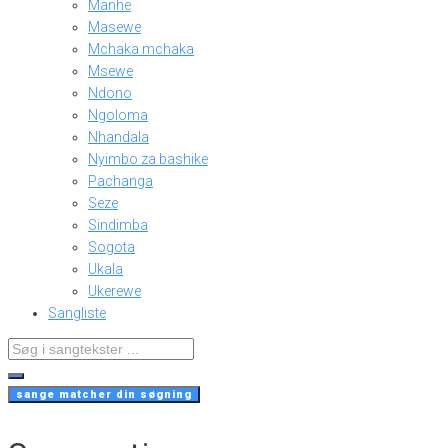
Manhe
Masewe
Mchaka mchaka
Msewe
Ndono
Ngoloma
Nhandala
Nyimbo za bashike
Pachanga
Seze
Sindimba
Sogota
Ukala
Ukerewe
Sangliste
Search
...
sange matcher din søgning