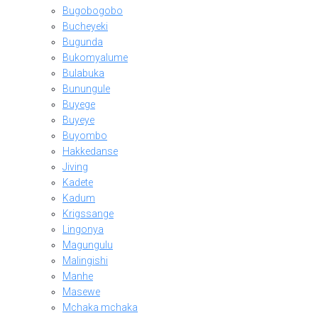
Bugobogobo
Bucheyeki
Bugunda
Bukomyalume
Bulabuka
Bunungule
Buyege
Buyeye
Buyombo
Hakkedanse
Jiving
Kadete
Kadum
Krigssange
Lingonya
Magungulu
Malingishi
Manhe
Masewe
Mchaka mchaka