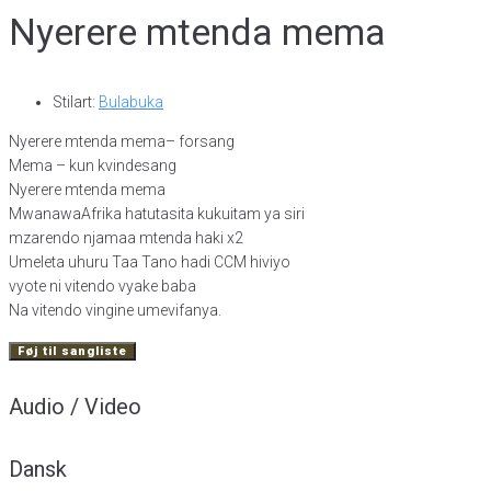
Nyerere mtenda mema
Stilart:
Bulabuka
Nyerere mtenda mema– forsang
Mema – kun kvindesang
Nyerere mtenda mema
MwanawaAfrika hatutasita kukuitam ya siri
mzarendo njamaa mtenda haki x2
Umeleta uhuru Taa Tano hadi CCM hiviyo
vyote ni vitendo vyake baba
Na vitendo vingine umevifanya.
Føj til sangliste
Audio / Video
Dansk