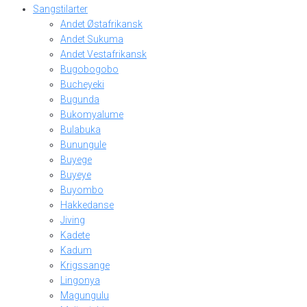
Sangstilarter
Andet Østafrikansk
Andet Sukuma
Andet Vestafrikansk
Bugobogobo
Bucheyeki
Bugunda
Bukomyalume
Bulabuka
Bunungule
Buyege
Buyeye
Buyombo
Hakkedanse
Jiving
Kadete
Kadum
Krigssange
Lingonya
Magungulu