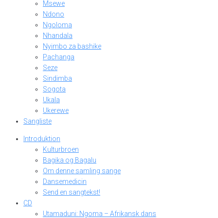
Msewe
Ndono
Ngoloma
Nhandala
Nyimbo za bashike
Pachanga
Seze
Sindimba
Sogota
Ukala
Ukerewe
Sangliste
Introduktion
Kulturbroen
Bagika og Bagalu
Om denne samling sange
Dansemedicin
Send en sangtekst!
CD
Utamaduni: Ngoma – Afrikansk dans