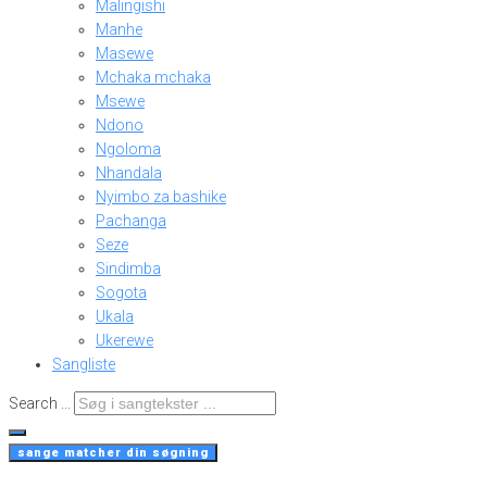
Malingishi
Manhe
Masewe
Mchaka mchaka
Msewe
Ndono
Ngoloma
Nhandala
Nyimbo za bashike
Pachanga
Seze
Sindimba
Sogota
Ukala
Ukerewe
Sangliste
Search ...
sange matcher din søgning