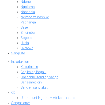
Ndono
Ngoloma
Nhandala
Nyimbo za bashike
Pachanga
Seze
Sindimba
Sogota
Ukala
Ukerewe
Sangliste
Introduktion
Kulturbroen
Bagika og Bagalu
Om denne samling sange
Dansemedicin
Send en sangtekst!
CD
Utamaduni: Ngoma – Afrikansk dans
Sangstilarter