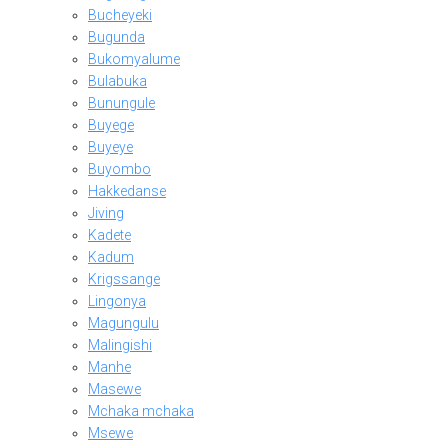
Bucheyeki
Bugunda
Bukomyalume
Bulabuka
Bunungule
Buyege
Buyeye
Buyombo
Hakkedanse
Jiving
Kadete
Kadum
Krigssange
Lingonya
Magungulu
Malingishi
Manhe
Masewe
Mchaka mchaka
Msewe