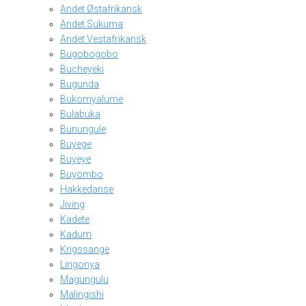
Andet Østafrikansk
Andet Sukuma
Andet Vestafrikansk
Bugobogobo
Bucheyeki
Bugunda
Bukomyalume
Bulabuka
Bunungule
Buyege
Buyeye
Buyombo
Hakkedanse
Jiving
Kadete
Kadum
Krigssange
Lingonya
Magungulu
Malingishi