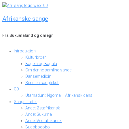
Skip
to
Afrikanske sange
content
Fra Sukumaland og omegn
Introduktion
Kulturbroen
Bagika og Bagalu
Om denne samling sange
Dansemedicin
Send en sangtekst!
CD
Utamaduni: Ngoma – Afrikansk dans
Sangstilarter
Andet Østafrikansk
Andet Sukuma
Andet Vestafrikansk
Bugobogobo