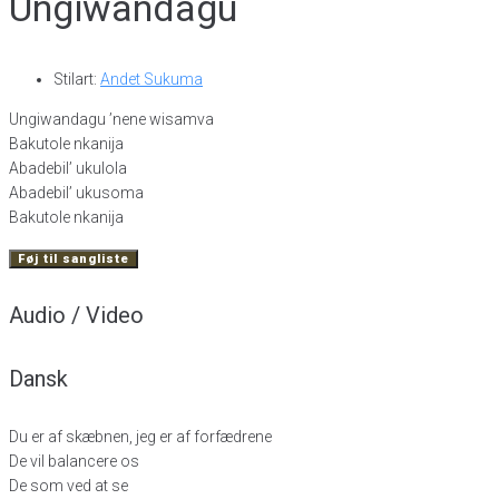
Ungiwandagu
Stilart:
Andet Sukuma
Ungiwandagu ’nene wisamva
Bakutole nkanija
Abadebil’ ukulola
Abadebil’ ukusoma
Bakutole nkanija
Føj til sangliste
Audio / Video
Dansk
Du er af skæbnen, jeg er af forfædrene
De vil balancere os
De som ved at se