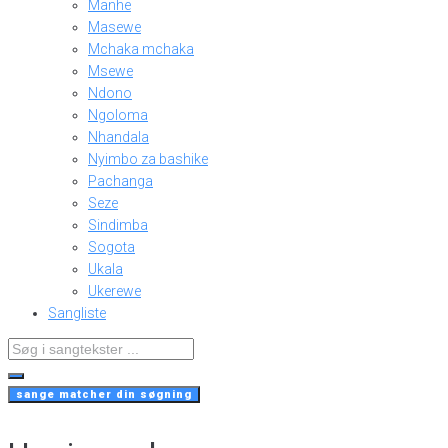
Manhe
Masewe
Mchaka mchaka
Msewe
Ndono
Ngoloma
Nhandala
Nyimbo za bashike
Pachanga
Seze
Sindimba
Sogota
Ukala
Ukerewe
Sangliste
Search
...
sange matcher din søgning