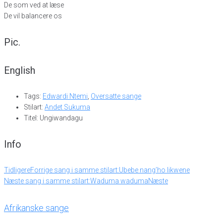
De som ved at læse
De vil balancere os
Pic.
English
Tags:
Edwardi Ntemi
,
Oversatte sange
Stilart:
Andet Sukuma
Titel: Ungiwandagu
Info
Tidligere
Forrige sang i samme stilart:
Ubebe nang’ho likwene
Næste sang i samme stilart:
Waduma waduma
Næste
Afrikanske sange