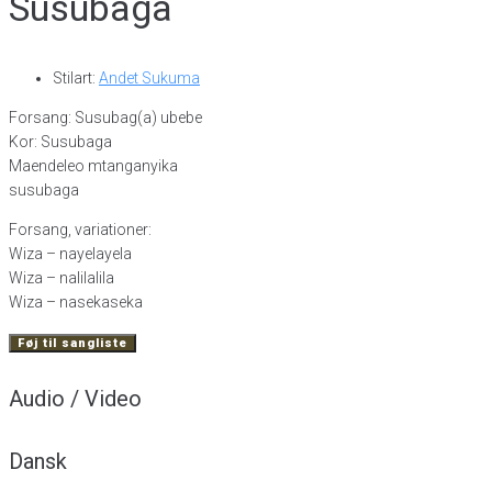
Susubaga
Stilart:
Andet Sukuma
Forsang: Susubag(a) ubebe
Kor: Susubaga
Maendeleo mtanganyika
susubaga
Forsang, variationer:
Wiza – nayelayela
Wiza – nalilalila
Wiza – nasekaseka
Føj til sangliste
Audio / Video
Dansk