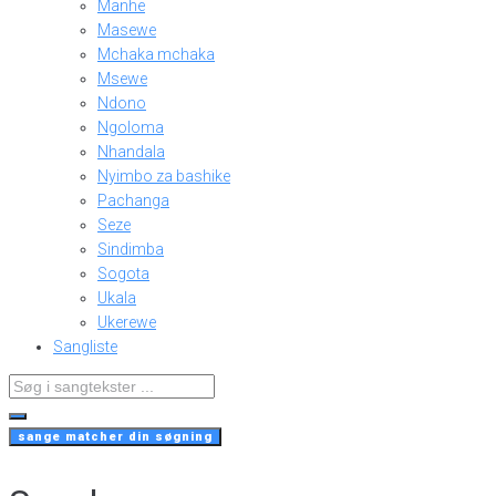
Manhe
Masewe
Mchaka mchaka
Msewe
Ndono
Ngoloma
Nhandala
Nyimbo za bashike
Pachanga
Seze
Sindimba
Sogota
Ukala
Ukerewe
Sangliste
Search
...
sange matcher din søgning