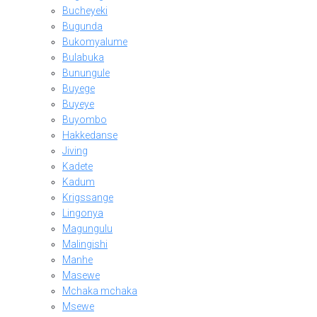
Bucheyeki
Bugunda
Bukomyalume
Bulabuka
Bunungule
Buyege
Buyeye
Buyombo
Hakkedanse
Jiving
Kadete
Kadum
Krigssange
Lingonya
Magungulu
Malingishi
Manhe
Masewe
Mchaka mchaka
Msewe