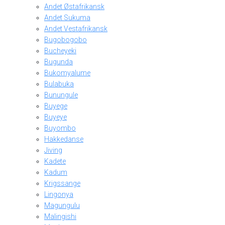
Andet Østafrikansk
Andet Sukuma
Andet Vestafrikansk
Bugobogobo
Bucheyeki
Bugunda
Bukomyalume
Bulabuka
Bunungule
Buyege
Buyeye
Buyombo
Hakkedanse
Jiving
Kadete
Kadum
Krigssange
Lingonya
Magungulu
Malingishi