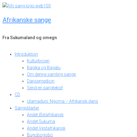
Skip
to
Afrikanske sange
content
Fra Sukumaland og omegn
Introduktion
Kulturbroen
Bagika og Bagalu
Om denne samling sange
Dansemedicin
Send en sangtekst!
CD
Utamaduni: Ngoma – Afrikansk dans
Sangstilarter
Andet Østafrikansk
Andet Sukuma
Andet Vestafrikansk
Bugobogobo