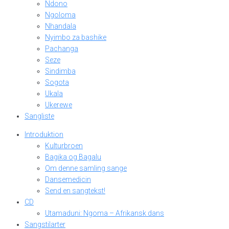
Ndono
Ngoloma
Nhandala
Nyimbo za bashike
Pachanga
Seze
Sindimba
Sogota
Ukala
Ukerewe
Sangliste
Introduktion
Kulturbroen
Bagika og Bagalu
Om denne samling sange
Dansemedicin
Send en sangtekst!
CD
Utamaduni: Ngoma – Afrikansk dans
Sangstilarter