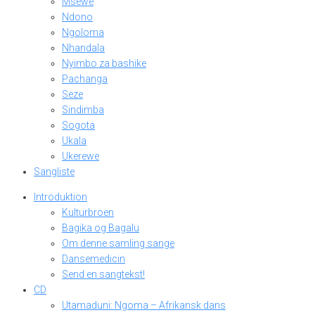
Msewe
Ndono
Ngoloma
Nhandala
Nyimbo za bashike
Pachanga
Seze
Sindimba
Sogota
Ukala
Ukerewe
Sangliste
Introduktion
Kulturbroen
Bagika og Bagalu
Om denne samling sange
Dansemedicin
Send en sangtekst!
CD
Utamaduni: Ngoma – Afrikansk dans