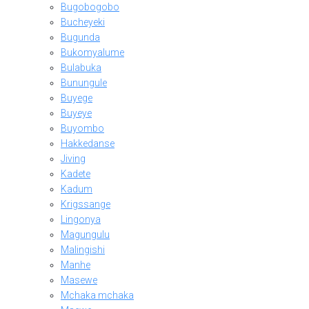
Bugobogobo
Bucheyeki
Bugunda
Bukomyalume
Bulabuka
Bunungule
Buyege
Buyeye
Buyombo
Hakkedanse
Jiving
Kadete
Kadum
Krigssange
Lingonya
Magungulu
Malingishi
Manhe
Masewe
Mchaka mchaka