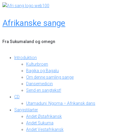
Skip
to
content
Afrikanske sange
Fra Sukumaland og omegn
Introduktion
Kulturbroen
Bagika og Bagalu
Om denne samling sange
Dansemedicin
Send en sangtekst!
CD
Utamaduni: Ngoma – Afrikansk dans
Sangstilarter
Andet Østafrikansk
Andet Sukuma
Andet Vestafrikansk