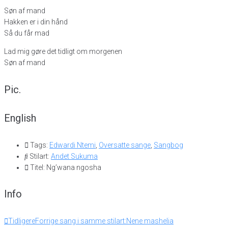
Søn af mand
Hakken er i din hånd
Så du får mad
Lad mig gøre det tidligt om morgenen
Søn af mand
Pic.
English
Tags:
Edwardi Ntemi
,
Oversatte sange
,
Sangbog
Stilart:
Andet Sukuma
Titel: Ng’wana ngosha
Info
Tidligere
Forrige sang i samme stilart:
Nene mashelia