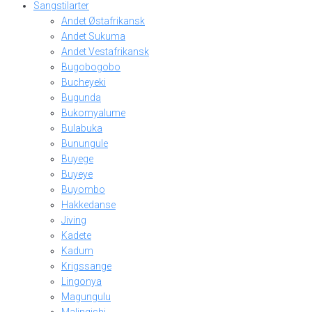
Sangstilarter
Andet Østafrikansk
Andet Sukuma
Andet Vestafrikansk
Bugobogobo
Bucheyeki
Bugunda
Bukomyalume
Bulabuka
Bunungule
Buyege
Buyeye
Buyombo
Hakkedanse
Jiving
Kadete
Kadum
Krigssange
Lingonya
Magungulu