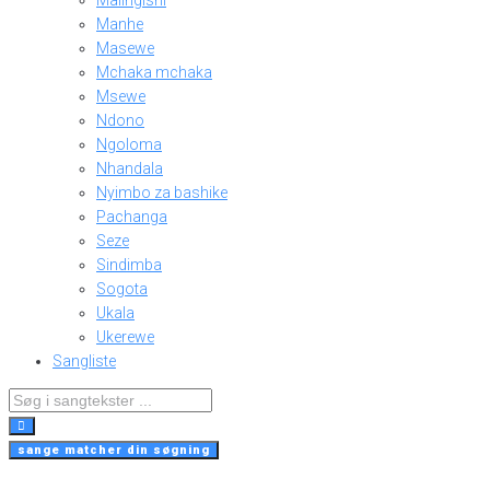
Malingishi
Manhe
Masewe
Mchaka mchaka
Msewe
Ndono
Ngoloma
Nhandala
Nyimbo za bashike
Pachanga
Seze
Sindimba
Sogota
Ukala
Ukerewe
Sangliste
Search
...
sange matcher din søgning