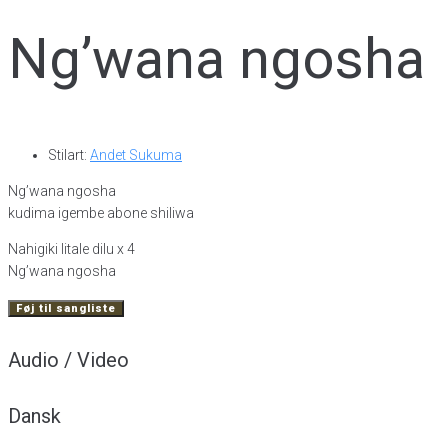
Ng’wana ngosha
Stilart:
Andet Sukuma
Ng’wana ngosha
kudima igembe abone shiliwa
Nahigiki litale dilu x 4
Ng’wana ngosha
Føj til sangliste
Audio / Video
Dansk