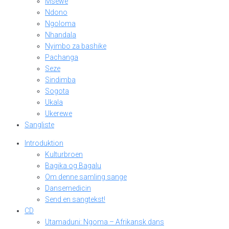
Msewe
Ndono
Ngoloma
Nhandala
Nyimbo za bashike
Pachanga
Seze
Sindimba
Sogota
Ukala
Ukerewe
Sangliste
Introduktion
Kulturbroen
Bagika og Bagalu
Om denne samling sange
Dansemedicin
Send en sangtekst!
CD
Utamaduni: Ngoma – Afrikansk dans