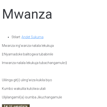
Mwanza
Stilart:
Andet Sukuma
Mwanza ing’wanza natala lekukuja
||:Nyamadoke balitogwa tubabinile
Imwanza nalala lekukuja tubachangamule:||
Ulilinga git(i) uling’wiza kukila biyo
Kumbo wakulila kutolwa utali
Ulijilangamil(a) isumba Jikuchangamule
Føj til sangliste