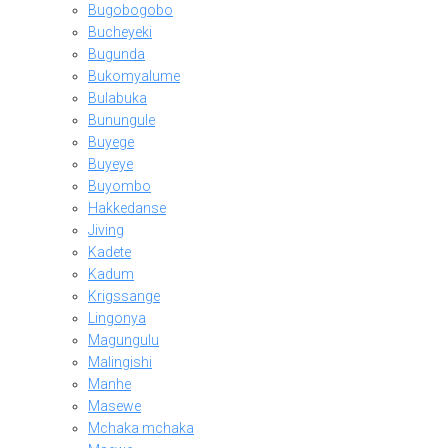
Bugobogobo
Bucheyeki
Bugunda
Bukomyalume
Bulabuka
Bunungule
Buyege
Buyeye
Buyombo
Hakkedanse
Jiving
Kadete
Kadum
Krigssange
Lingonya
Magungulu
Malingishi
Manhe
Masewe
Mchaka mchaka