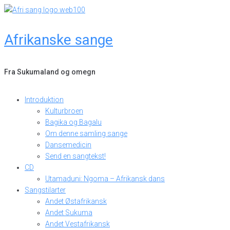
Skip
to
content
Afrikanske sange
Fra Sukumaland og omegn
Introduktion
Kulturbroen
Bagika og Bagalu
Om denne samling sange
Dansemedicin
Send en sangtekst!
CD
Utamaduni: Ngoma – Afrikansk dans
Sangstilarter
Andet Østafrikansk
Andet Sukuma
Andet Vestafrikansk