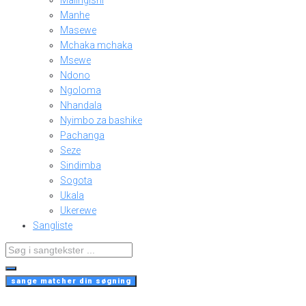
Malingishi
Manhe
Masewe
Mchaka mchaka
Msewe
Ndono
Ngoloma
Nhandala
Nyimbo za bashike
Pachanga
Seze
Sindimba
Sogota
Ukala
Ukerewe
Sangliste
Search
...
sange matcher din søgning