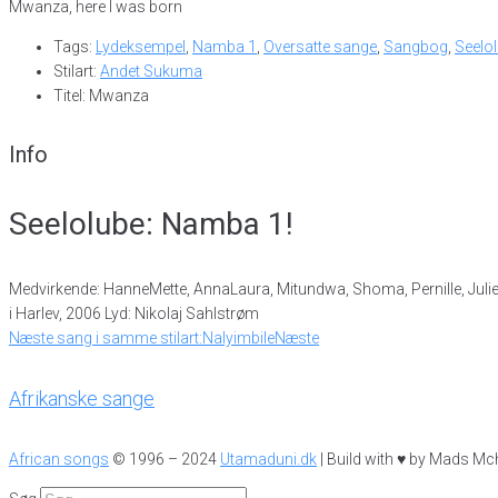
Mwanza, here I was born
Tags:
Lydeksempel
,
Namba 1
,
Oversatte sange
,
Sangbog
,
Seelo
Stilart:
Andet Sukuma
Titel: Mwanza
Info
Seelolube: Namba 1!
Medvirkende: HanneMette, AnnaLaura, Mitundwa, Shoma, Pernille, Julie, K
i Harlev, 2006 Lyd: Nikolaj Sahlstrøm
Næste sang i samme stilart:
Nalyimbile
Næste
Afrikanske sange
African songs
© 1996 – 2024
Utamaduni.dk
| Build with ♥ by Mads Mc