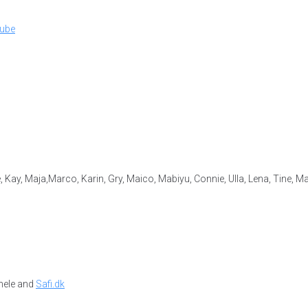
lube
ay, Maja,Marco, Karin, Gry, Maico, Mabiyu, Connie, Ulla, Lena, Tine, Mat
hele and
Safi.dk