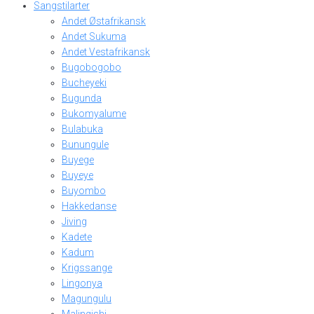
Sangstilarter
Andet Østafrikansk
Andet Sukuma
Andet Vestafrikansk
Bugobogobo
Bucheyeki
Bugunda
Bukomyalume
Bulabuka
Bunungule
Buyege
Buyeye
Buyombo
Hakkedanse
Jiving
Kadete
Kadum
Krigssange
Lingonya
Magungulu