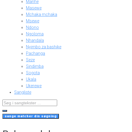
Manhe
Masewe
Mchaka mchaka
Msewe
Ndono
Ngoloma
Nhandala
Nyimbo za bashike
Pachanga
Seze
Sindimba
Sogota
Ukala
Ukerewe
Sangliste
Search
...
sange matcher din søgning