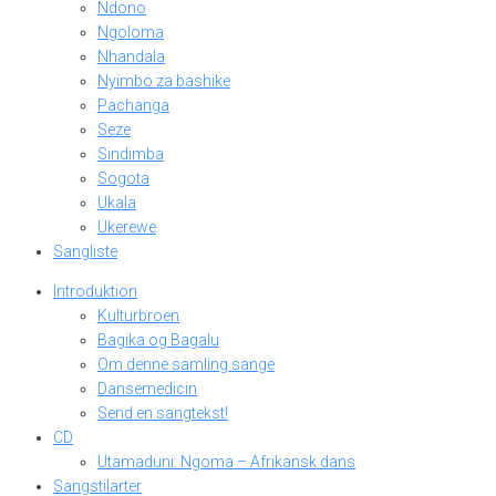
Ndono
Ngoloma
Nhandala
Nyimbo za bashike
Pachanga
Seze
Sindimba
Sogota
Ukala
Ukerewe
Sangliste
Introduktion
Kulturbroen
Bagika og Bagalu
Om denne samling sange
Dansemedicin
Send en sangtekst!
CD
Utamaduni: Ngoma – Afrikansk dans
Sangstilarter