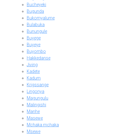
Bucheyeki
Bugunda
Bukomyalume
Bulabuka
Bunungule
Buyege
Buyeye
Buyombo
Hakkedanse
Jiving
Kadete
Kadum
Krigssange
Lingonya
Magungulu
Malingishi
Manhe
Masewe
Mchaka mchaka
Msewe