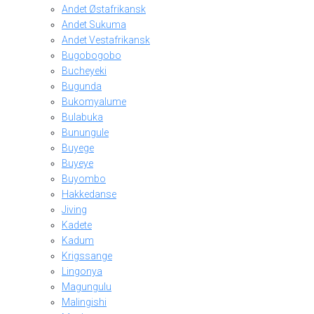
Andet Østafrikansk
Andet Sukuma
Andet Vestafrikansk
Bugobogobo
Bucheyeki
Bugunda
Bukomyalume
Bulabuka
Bunungule
Buyege
Buyeye
Buyombo
Hakkedanse
Jiving
Kadete
Kadum
Krigssange
Lingonya
Magungulu
Malingishi