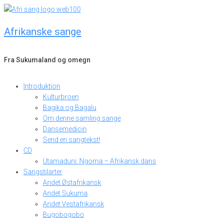
Skip
to
Afrikanske sange
content
Fra Sukumaland og omegn
Introduktion
Kulturbroen
Bagika og Bagalu
Om denne samling sange
Dansemedicin
Send en sangtekst!
CD
Utamaduni: Ngoma – Afrikansk dans
Sangstilarter
Andet Østafrikansk
Andet Sukuma
Andet Vestafrikansk
Bugobogobo