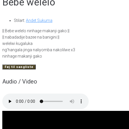
Bebe welelo
Stilart:
Andet Sukuma
||:Bebe welelo ninhage makanji gako:||
||:nabadadije bazee na banigini:||
welelwi kugaluka
ng’hangala jinga naliyomba nakolilwe x3
ninhage makanji gako
Føj til sangliste
Audio / Video