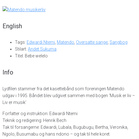
English
Tags:
Edwardi Ntemi
,
Matendo
,
Oversatte sange
,
Sangbog
Stilart:
Andet Sukuma
Titel: Bebe welelo
Info
Lydfilen stammer fra det kasettebånd som foreningen Matendo
udgav i 1995. Båndet blev udgivet sammen med bogen ‘Musik er liv –
Liv er musik’
Forfatter og instruktion: Edwardi Ntemi
Teknik og redigering: Henrik Bech
Tak til forsangerne: Edwardi, Lubala, Bugubugu, Bertha, Veronika,
Ngolo, Busumabu og hans ndono – og tak til hele koret.