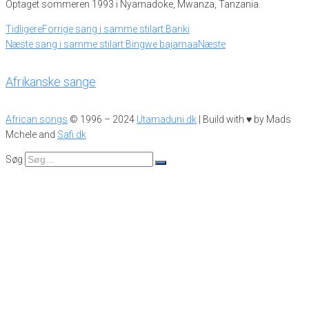
Optaget sommeren 1993 i Nyamadoke, Mwanza, Tanzania.
Tidligere
Forrige sang i samme stilart:
Bariki
Næste sang i samme stilart:
Bingwe bajamaa
Næste
Afrikanske sange
African songs
© 1996 – 2024
Utamaduni.dk
| Build with ♥ by Mads
Mchele and
Safi.dk
Søg