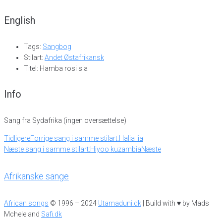
English
Tags:
Sangbog
Stilart:
Andet Østafrikansk
Titel: Hamba rosi sia
Info
Sang fra Sydafrika (ingen oversættelse)
Tidligere
Forrige sang i samme stilart:
Halia lia
Næste sang i samme stilart:
Hiyoo kuzambia
Næste
Afrikanske sange
African songs
© 1996 – 2024
Utamaduni.dk
| Build with ♥ by Mads
Mchele and
Safi.dk