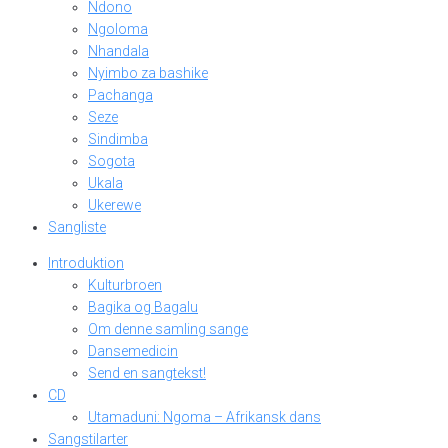
Ndono
Ngoloma
Nhandala
Nyimbo za bashike
Pachanga
Seze
Sindimba
Sogota
Ukala
Ukerewe
Sangliste
Introduktion
Kulturbroen
Bagika og Bagalu
Om denne samling sange
Dansemedicin
Send en sangtekst!
CD
Utamaduni: Ngoma – Afrikansk dans
Sangstilarter