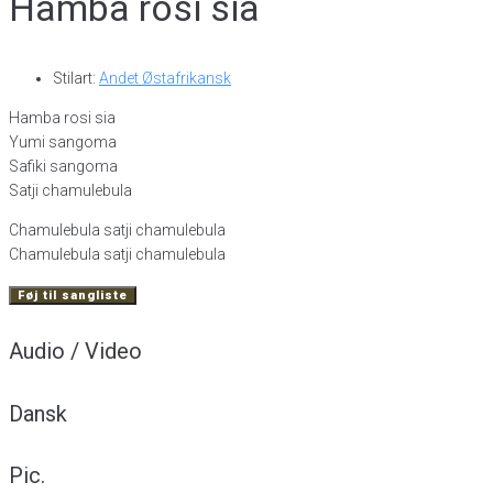
Hamba rosi sia
Stilart:
Andet Østafrikansk
Hamba rosi sia
Yumi sangoma
Safiki sangoma
Satji chamulebula
Chamulebula satji chamulebula
Chamulebula satji chamulebula
Føj til sangliste
Audio / Video
Dansk
Pic.