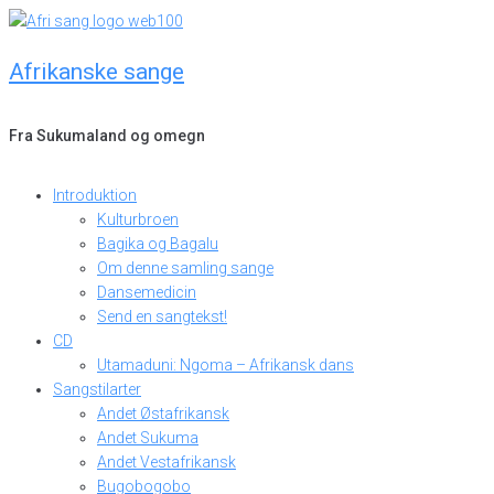
Skip
to
Afrikanske sange
content
Fra Sukumaland og omegn
Introduktion
Kulturbroen
Bagika og Bagalu
Om denne samling sange
Dansemedicin
Send en sangtekst!
CD
Utamaduni: Ngoma – Afrikansk dans
Sangstilarter
Andet Østafrikansk
Andet Sukuma
Andet Vestafrikansk
Bugobogobo