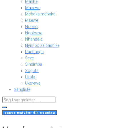
Manhe
Masewe
Mchaka mchaka
Msewe
Ndono
Ngoloma
Nhandala
Nyimbo za bashike
Pachanga
Seze
Sindimba
Sogota
Ukala
Ukerewe
Sangliste
Search
...
sange matcher din søgning