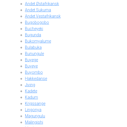
Andet Østafrikansk
Andet Sukuma
Andet Vestafrikansk
Bugobogobo
Bucheyeki
Bugunda
Bukomyalume
Bulabuka
Bunungule
Buyege
Buyeye
Buyombo
Hakkedanse
Jiving
Kadete
Kadum
Krigssange
Lingonya
Magungulu
Malingishi