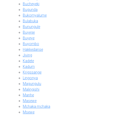
Bucheyeki
Bugunda
Bukomyalume
Bulabuka
Bunungule
Buyege
Buyeye
Buyombo
Hakkedanse
Jiving
Kadete
Kadum
Krigssange
Lingonya
Magungulu
Malingishi
Manhe
Masewe
Mchaka mchaka
Msewe