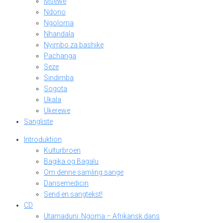
Msewe
Ndono
Ngoloma
Nhandala
Nyimbo za bashike
Pachanga
Seze
Sindimba
Sogota
Ukala
Ukerewe
Sangliste
Introduktion
Kulturbroen
Bagika og Bagalu
Om denne samling sange
Dansemedicin
Send en sangtekst!
CD
Utamaduni: Ngoma – Afrikansk dans