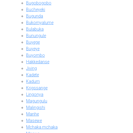
Bugobogobo
Bucheyeki
Bugunda
Bukomyalume
Bulabuka
Bunungule
Buyege
Buyeye
Buyombo
Hakkedanse
Jiving
Kadete
Kadum
Krigssange
Lingonya
Magungulu
Malingishi
Manhe
Masewe
Mchaka mchaka