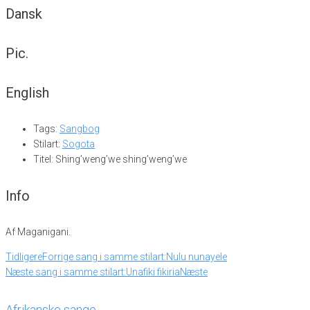
Dansk
Pic.
English
Tags:
Sangbog
Stilart:
Sogota
Titel: Shing’weng’we shing’weng’we
Info
Af Maganigani.
Tidligere
Forrige sang i samme stilart:
Nulu nunayele
Næste sang i samme stilart:
Unafiki fikiria
Næste
Afrikanske sange