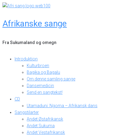
Skip
to
content
Afrikanske sange
Fra Sukumaland og omegn
Introduktion
Kulturbroen
Bagika og Bagalu
Om denne samling sange
Dansemedicin
Send en sangtekst!
CD
Utamaduni: Ngoma – Afrikansk dans
Sangstilarter
Andet Østafrikansk
Andet Sukuma
Andet Vestafrikansk