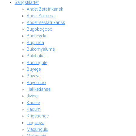
Sangstilarter
Andet Østafrikansk
Andet Sukuma
Andet Vestafrikansk
Bugobogobo
Bucheyeki
Bugunda
Bukomyalume
Bulabuka
Bunungule
Buyege
Buyeye
Buyombo
Hakkedanse
Jiving
Kadete
Kadum
Krigssange
Lingonya
Magungulu