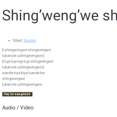
Shing’weng’we s
Stilart:
Sogota
||:shingwengwe shingwengwe
tukanole ushingwengwe:||
||:tuje tuje tuje tuje shingwengwe
tukanole ushingwengwe:||
wande kiya kiya luande kei
shingwengwe
tukanole ushingwengwe
Føj til sangliste
Audio / Video