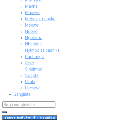
Malingishi
Manhe
Masewe
Mchaka mchaka
Msewe
Ndono
Ngoloma
Nhandala
Nyimbo za bashike
Pachanga
Seze
Sindimba
Sogota
Ukala
Ukerewe
Sangliste
Search
...
sange matcher din søgning