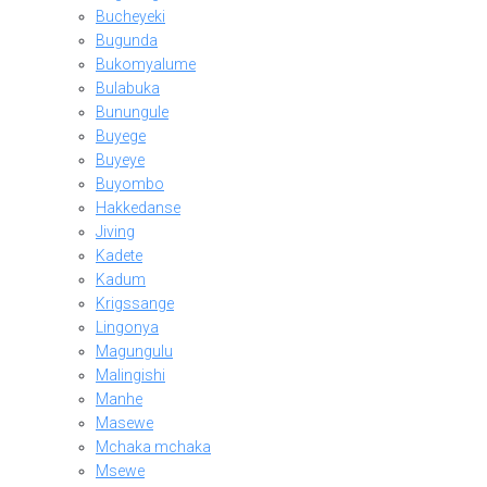
Bucheyeki
Bugunda
Bukomyalume
Bulabuka
Bunungule
Buyege
Buyeye
Buyombo
Hakkedanse
Jiving
Kadete
Kadum
Krigssange
Lingonya
Magungulu
Malingishi
Manhe
Masewe
Mchaka mchaka
Msewe