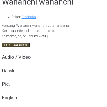
Wananchi wananchi
Stilart:
Sindimba
Forsang: Wananchi wananchi zote Tanzania
Kor: ||:tuulinde tuulinde uchumi wetu
eh mama, ee, ee uchumi wetu:||
Føj til sangliste
Audio / Video
Dansk
Pic.
English