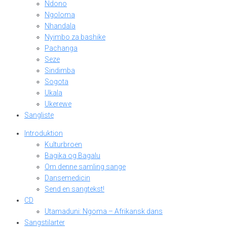
Ndono
Ngoloma
Nhandala
Nyimbo za bashike
Pachanga
Seze
Sindimba
Sogota
Ukala
Ukerewe
Sangliste
Introduktion
Kulturbroen
Bagika og Bagalu
Om denne samling sange
Dansemedicin
Send en sangtekst!
CD
Utamaduni: Ngoma – Afrikansk dans
Sangstilarter