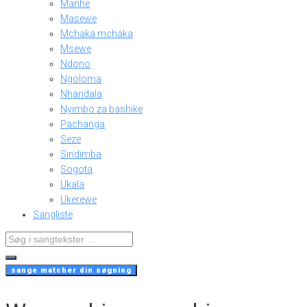
Manhe
Masewe
Mchaka mchaka
Msewe
Ndono
Ngoloma
Nhandala
Nyimbo za bashike
Pachanga
Seze
Sindimba
Sogota
Ukala
Ukerewe
Sangliste
Search
...
sange matcher din søgning