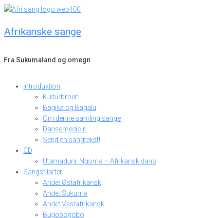
Skip
to
Afrikanske sange
content
Fra Sukumaland og omegn
Introduktion
Kulturbroen
Bagika og Bagalu
Om denne samling sange
Dansemedicin
Send en sangtekst!
CD
Utamaduni: Ngoma – Afrikansk dans
Sangstilarter
Andet Østafrikansk
Andet Sukuma
Andet Vestafrikansk
Bugobogobo