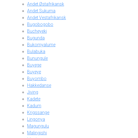
Andet Østafrikansk
Andet Sukuma
Andet Vestafrikansk
Bugobogobo
Bucheyeki
Bugunda
Bukomyalume
Bulabuka
Bunungule
Buyege
Buyeye
Buyombo
Hakkedanse
Jiving
Kadete
Kadum
Krigssange
Lingonya
Magungulu
Malingishi