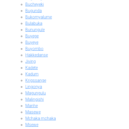
Bucheyeki
Bugunda
Bukomyalume
Bulabuka
Bunungule
Buyege
Buyeye
Buyombo
Hakkedanse
Jiving
Kadete
Kadum
Krigssange
Lingonya
Magungulu
Malingishi
Manhe
Masewe
Mchaka mchaka
Msewe