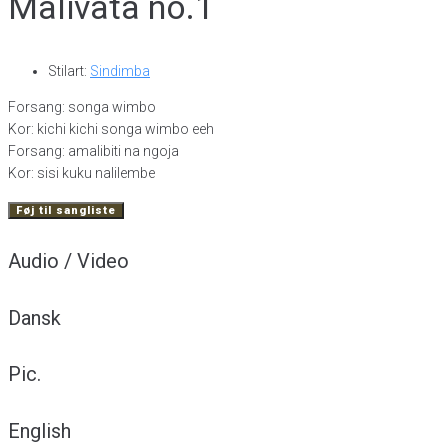
Malivata no.1
Stilart:
Sindimba
Forsang: songa wimbo
Kor: kichi kichi songa wimbo eeh
Forsang: amalibiti na ngoja
Kor: sisi kuku nalilembe
Føj til sangliste
Audio / Video
Dansk
Pic.
English