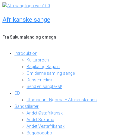
Skip
to
Afrikanske sange
content
Fra Sukumaland og omegn
Introduktion
Kulturbroen
Bagika og Bagalu
Om denne samling sange
Dansemedicin
Send en sangtekst!
CD
Utamaduni: Ngoma – Afrikansk dans
Sangstilarter
Andet Østafrikansk
Andet Sukuma
Andet Vestafrikansk
Bugobogobo