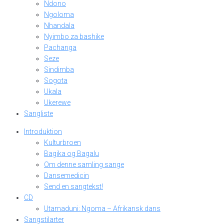
Ndono
Ngoloma
Nhandala
Nyimbo za bashike
Pachanga
Seze
Sindimba
Sogota
Ukala
Ukerewe
Sangliste
Introduktion
Kulturbroen
Bagika og Bagalu
Om denne samling sange
Dansemedicin
Send en sangtekst!
CD
Utamaduni: Ngoma – Afrikansk dans
Sangstilarter