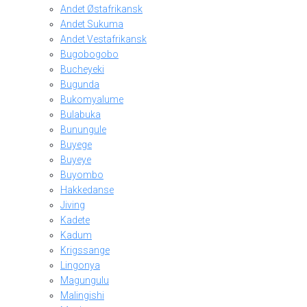
Andet Østafrikansk
Andet Sukuma
Andet Vestafrikansk
Bugobogobo
Bucheyeki
Bugunda
Bukomyalume
Bulabuka
Bunungule
Buyege
Buyeye
Buyombo
Hakkedanse
Jiving
Kadete
Kadum
Krigssange
Lingonya
Magungulu
Malingishi