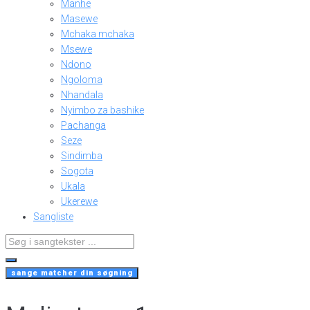
Manhe
Masewe
Mchaka mchaka
Msewe
Ndono
Ngoloma
Nhandala
Nyimbo za bashike
Pachanga
Seze
Sindimba
Sogota
Ukala
Ukerewe
Sangliste
Search
...
sange matcher din søgning