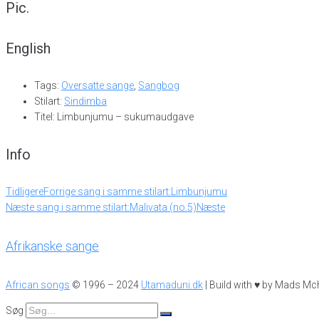
Pic.
English
Tags:
Oversatte sange
,
Sangbog
Stilart:
Sindimba
Titel: Limbunjumu – sukumaudgave
Info
Tidligere
Forrige sang i samme stilart:
Limbunjumu
Næste sang i samme stilart:
Malivata (no.5)
Næste
Afrikanske sange
African songs
© 1996 – 2024
Utamaduni.dk
| Build with ♥ by Mads Mc
Søg