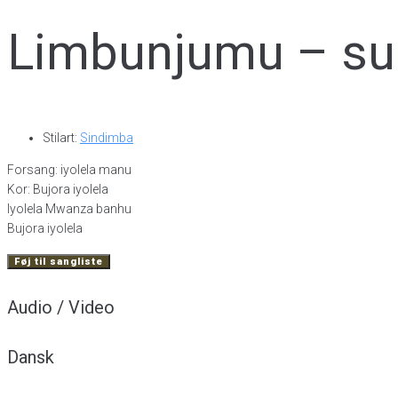
Limbunjumu – s
Stilart:
Sindimba
Forsang: iyolela manu
Kor: Bujora iyolela
Iyolela Mwanza banhu
Bujora iyolela
Føj til sangliste
Audio / Video
Dansk