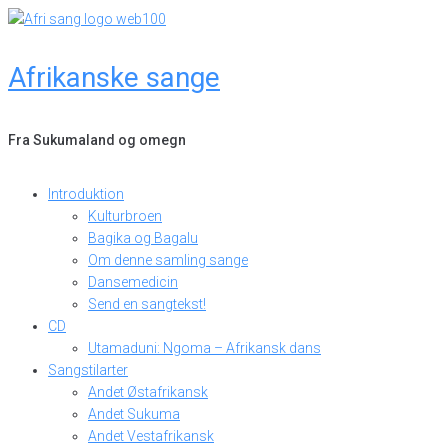
Skip
to
content
Afrikanske sange
Fra Sukumaland og omegn
Introduktion
Kulturbroen
Bagika og Bagalu
Om denne samling sange
Dansemedicin
Send en sangtekst!
CD
Utamaduni: Ngoma – Afrikansk dans
Sangstilarter
Andet Østafrikansk
Andet Sukuma
Andet Vestafrikansk