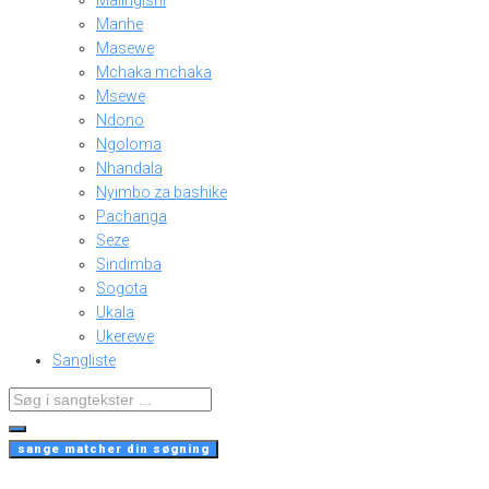
Malingishi
Manhe
Masewe
Mchaka mchaka
Msewe
Ndono
Ngoloma
Nhandala
Nyimbo za bashike
Pachanga
Seze
Sindimba
Sogota
Ukala
Ukerewe
Sangliste
Search
...
sange matcher din søgning