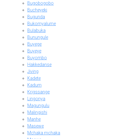
Bugobogobo
Bucheyeki
Bugunda
Bukomyalume
Bulabuka
Bunungule
Buyege
Buyeye
Buyombo
Hakkedanse
Jiving
Kadete
Kadum
Krigssange
Lingonya
Magungulu
Malingishi
Manhe
Masewe
Mchaka mchaka