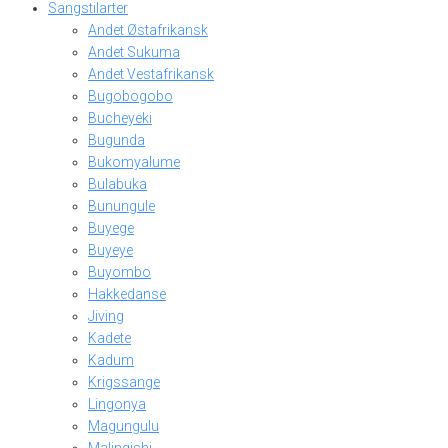
Sangstilarter
Andet Østafrikansk
Andet Sukuma
Andet Vestafrikansk
Bugobogobo
Bucheyeki
Bugunda
Bukomyalume
Bulabuka
Bunungule
Buyege
Buyeye
Buyombo
Hakkedanse
Jiving
Kadete
Kadum
Krigssange
Lingonya
Magungulu