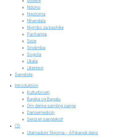
Msewe
Ndono
Ngoloma
Nhandala
Nyimbo za bashike
Pachanga
Seze
Sindimba
Sogota
Ukala
Ukerewe
Sangliste
Introduktion
Kulturbroen
Bagika og Bagalu
Om denne samling sange
Dansemedicin
Send en sangtekst!
CD
Utamaduni: Ngoma – Afrikansk dans