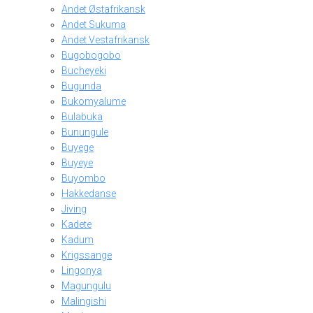
Andet Østafrikansk
Andet Sukuma
Andet Vestafrikansk
Bugobogobo
Bucheyeki
Bugunda
Bukomyalume
Bulabuka
Bunungule
Buyege
Buyeye
Buyombo
Hakkedanse
Jiving
Kadete
Kadum
Krigssange
Lingonya
Magungulu
Malingishi