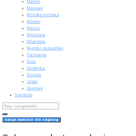
Manhe
Masewe
Mchaka mchaka
Msewe
Ndono
Ngoloma
Nhandala
Nyimbo za bashike
Pachanga
Seze
Sindimba
Sogota
Ukala
Ukerewe
Sangliste
Search
...
sange matcher din søgning