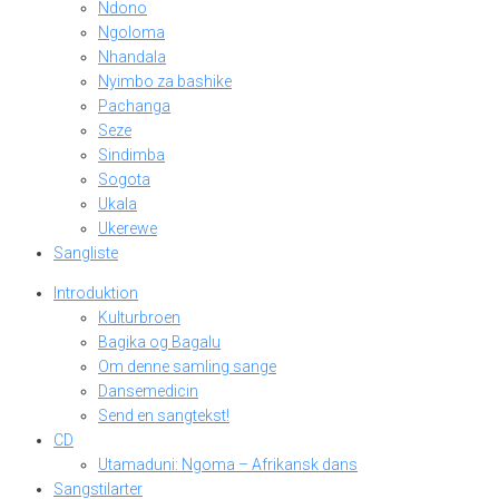
Ndono
Ngoloma
Nhandala
Nyimbo za bashike
Pachanga
Seze
Sindimba
Sogota
Ukala
Ukerewe
Sangliste
Introduktion
Kulturbroen
Bagika og Bagalu
Om denne samling sange
Dansemedicin
Send en sangtekst!
CD
Utamaduni: Ngoma – Afrikansk dans
Sangstilarter