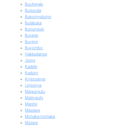
Bucheyeki
Bugunda
Bukomyalume
Bulabuka
Bunungule
Buyege
Buyeye
Buyombo
Hakkedanse
Jiving
Kadete
Kadum
Krigssange
Lingonya
Magungulu
Malingishi
Manhe
Masewe
Mchaka mchaka
Msewe