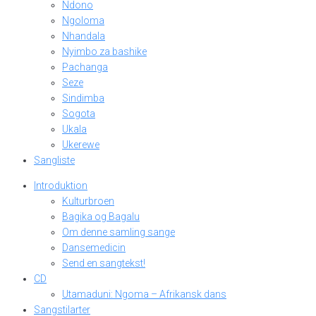
Ndono
Ngoloma
Nhandala
Nyimbo za bashike
Pachanga
Seze
Sindimba
Sogota
Ukala
Ukerewe
Sangliste
Introduktion
Kulturbroen
Bagika og Bagalu
Om denne samling sange
Dansemedicin
Send en sangtekst!
CD
Utamaduni: Ngoma – Afrikansk dans
Sangstilarter