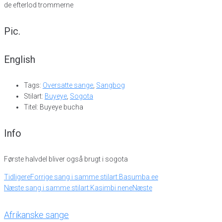
de efterlod trommerne
Pic.
English
Tags:
Oversatte sange
,
Sangbog
Stilart:
Buyeye
,
Sogota
Titel: Buyeye bucha
Info
Første halvdel bliver også brugt i sogota
Tidligere
Forrige sang i samme stilart:
Basumba ee
Næste sang i samme stilart:
Kasimbi nene
Næste
Afrikanske sange