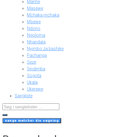
Manhe
Masewe
Mchaka mchaka
Msewe
Ndono
Ngoloma
Nhandala
Nyimbo za bashike
Pachanga
Seze
Sindimba
Sogota
Ukala
Ukerewe
Sangliste
Search
...
sange matcher din søgning