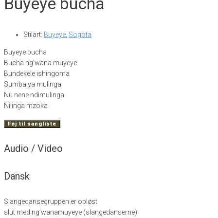
Buyeye bucha
Stilart:
Buyeye
,
Sogota
Buyeye bucha
Bucha ng’wana muyeye
Bundekele ishingoma
Sumba ya mulinga
Nu nene ndimulinga
Nilinga mzoka
Føj til sangliste
Audio / Video
Dansk
Slangedansegruppen er opløst
slut med ng’wanamuyeye (slangedanserne)