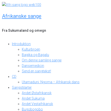
Skip
to
Afrikanske sange
content
Fra Sukumaland og omegn
Introduktion
Kulturbroen
Bagika og Bagalu
Om denne samling sange
Dansemedicin
Send en sangtekst!
CD
Utamaduni: Ngoma – Afrikansk dans
Sangstilarter
Andet Østafrikansk
Andet Sukuma
Andet Vestafrikansk
Bugobogobo