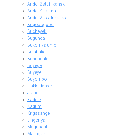
Andet Østafrikansk
Andet Sukuma
Andet Vestafrikansk
Bugobogobo
Bucheyeki
Bugunda
Bukomyalume
Bulabuka
Bunungule
Buyege
Buyeye
Buyombo
Hakkedanse
Jiving
Kadete
Kadum
Krigssange
Lingonya
Magungulu
Malingishi