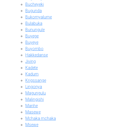
Bucheyeki
Bugunda
Bukomyalume
Bulabuka
Bunungule
Buyege
Buyeye
Buyombo
Hakkedanse
Jiving
Kadete
Kadum
Krigssange
Lingonya
Magungulu
Malingishi
Manhe
Masewe
Mchaka mchaka
Msewe