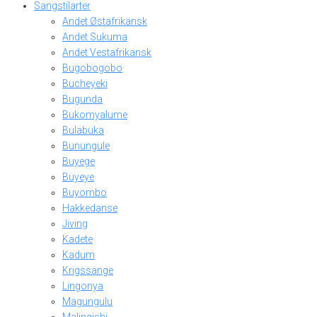
Sangstilarter
Andet Østafrikansk
Andet Sukuma
Andet Vestafrikansk
Bugobogobo
Bucheyeki
Bugunda
Bukomyalume
Bulabuka
Bunungule
Buyege
Buyeye
Buyombo
Hakkedanse
Jiving
Kadete
Kadum
Krigssange
Lingonya
Magungulu