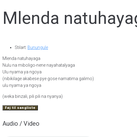
Mlenda natuhaya
Stilart:
Bunungule
Mlenda natuhayaga
Nulu na miboligo-nene nayahatalyaga
Ulu nyama ya ngoya
(nibikilage akabese pye gose namatima galimo)
ulu nyama ya ngoya
(weka binzali, pili pili na nyanya)
Føj til sangliste
Audio / Video