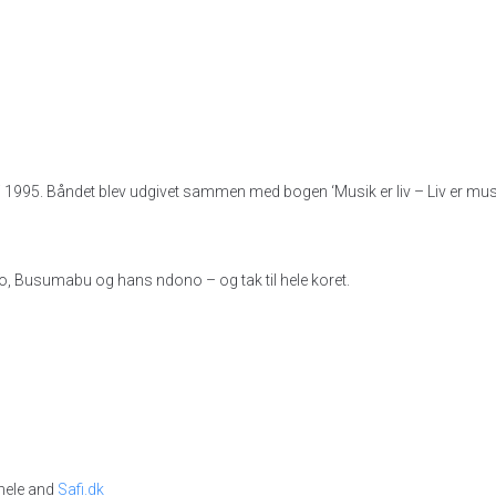
1995. Båndet blev udgivet sammen med bogen ‘Musik er liv – Liv er mus
lo, Busumabu og hans ndono – og tak til hele koret.
hele and
Safi.dk