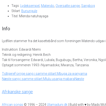
Tags:
Lydeksempel
,
Matendo
,
Oversatte sange
,
Sangbog
Stilart:
Bunungule
Titel: Mlenda natuhayaga
Info
Lydfilen stammer fra det kasettebånd som foreningen Matendo udgav i 
Instruktion: Edwardi Ntemi
Teknik og redigering: Henrik Bech
Tak til forsangerne: Edwardi, Lubala, Bugubugu, Bertha, Veronika, Ngo
Optaget sommeren 1993 i Nyamadoke, Mwanza, Tanzania.
Tidligere
Forrige sang i samme stilart:
Mbuga za wanyama
Næste sang i samme stilart:
Mlulu usanja mabara
Næste
Afrikanske sange
African songs
© 1996 – 2024
Utamaduni.dk
| Build with ♥ by Mads Mc