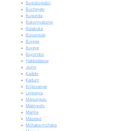
Bugobogobo
Bucheyeki
Bugunda
Bukomyalume
Bulabuka
Bunungule
Buyege
Buyeye
Buyombo
Hakkedanse
Jiving
Kadete
Kadum
Krigssange
Lingonya
Magungulu
Malingishi
Manhe
Masewe
Mchaka mchaka