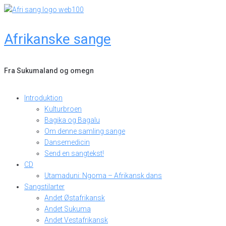
Skip
to
content
Afrikanske sange
Fra Sukumaland og omegn
Introduktion
Kulturbroen
Bagika og Bagalu
Om denne samling sange
Dansemedicin
Send en sangtekst!
CD
Utamaduni: Ngoma – Afrikansk dans
Sangstilarter
Andet Østafrikansk
Andet Sukuma
Andet Vestafrikansk