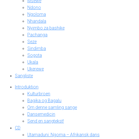
Msewe
Ndono
Ngoloma
Nhandala
Nyimbo za bashike
Pachanga
Seze
Sindimba
Sogota
Ukala
Ukerewe
Sangliste
Introduktion
Kulturbroen
Bagika og Bagalu
Om denne samling sange
Dansemedicin
Send en sangtekst!
CD
Utamaduni: Ngoma – Afrikansk dans