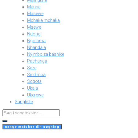
Malingishi
Manhe
Masewe
Mchaka mchaka
Msewe
Ndono
Ngoloma
Nhandala
Nyimbo za bashike
Pachanga
Seze
Sindimba
Sogota
Ukala
Ukerewe
Sangliste
Search
...
sange matcher din søgning