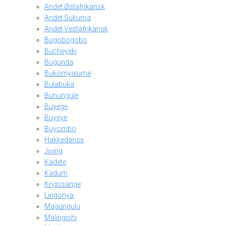
Andet Østafrikansk
Andet Sukuma
Andet Vestafrikansk
Bugobogobo
Bucheyeki
Bugunda
Bukomyalume
Bulabuka
Bunungule
Buyege
Buyeye
Buyombo
Hakkedanse
Jiving
Kadete
Kadum
Krigssange
Lingonya
Magungulu
Malingishi