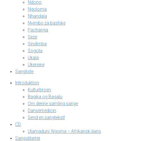
Ndono
Ngoloma
Nhandala
Nyimbo za bashike
Pachanga
Seze
Sindimba
Sogota
Ukala
Ukerewe
Sangliste
Introduktion
Kulturbroen
Bagika og Bagalu
Om denne samling sange
Dansemedicin
Send en sangtekst!
CD
Utamaduni: Ngoma – Afrikansk dans
Sangstilarter