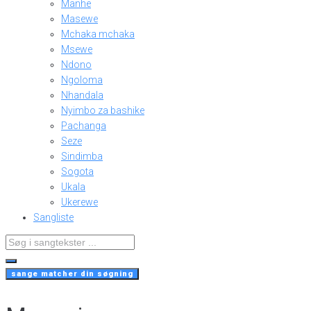
Manhe
Masewe
Mchaka mchaka
Msewe
Ndono
Ngoloma
Nhandala
Nyimbo za bashike
Pachanga
Seze
Sindimba
Sogota
Ukala
Ukerewe
Sangliste
Search
...
sange matcher din søgning