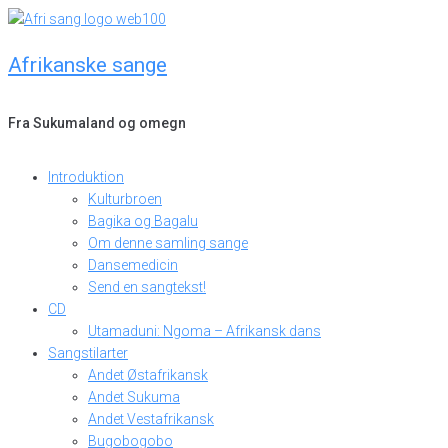
Skip
to
Afrikanske sange
content
Fra Sukumaland og omegn
Introduktion
Kulturbroen
Bagika og Bagalu
Om denne samling sange
Dansemedicin
Send en sangtekst!
CD
Utamaduni: Ngoma – Afrikansk dans
Sangstilarter
Andet Østafrikansk
Andet Sukuma
Andet Vestafrikansk
Bugobogobo