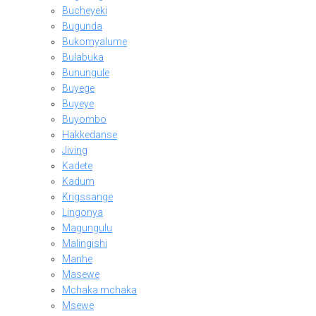
Bucheyeki
Bugunda
Bukomyalume
Bulabuka
Bunungule
Buyege
Buyeye
Buyombo
Hakkedanse
Jiving
Kadete
Kadum
Krigssange
Lingonya
Magungulu
Malingishi
Manhe
Masewe
Mchaka mchaka
Msewe