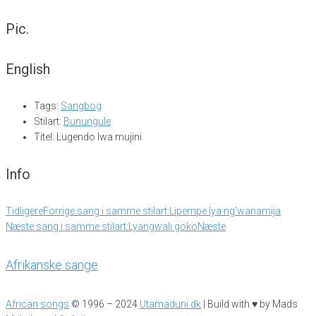
Pic.
English
Tags:
Sangbog
Stilart:
Bunungule
Titel: Lugendo lwa mujini
Info
Tidligere
Forrige sang i samme stilart:
Lipempe lya ng’wanamija
Næste sang i samme stilart:
Lyangwali goko
Næste
Afrikanske sange
African songs
© 1996 – 2024
Utamaduni.dk
| Build with ♥ by Mads