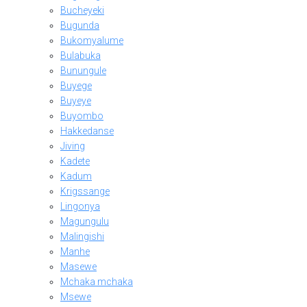
Bucheyeki
Bugunda
Bukomyalume
Bulabuka
Bunungule
Buyege
Buyeye
Buyombo
Hakkedanse
Jiving
Kadete
Kadum
Krigssange
Lingonya
Magungulu
Malingishi
Manhe
Masewe
Mchaka mchaka
Msewe