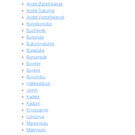
Andet Østafrikansk
Andet Sukuma
Andet Vestafrikansk
Bugobogobo
Bucheyeki
Bugunda
Bukomyalume
Bulabuka
Bunungule
Buyege
Buyeye
Buyombo
Hakkedanse
Jiving
Kadete
Kadum
Krigssange
Lingonya
Magungulu
Malingishi