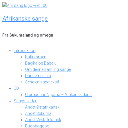
Skip
to
Afrikanske sange
content
Fra Sukumaland og omegn
Introduktion
Kulturbroen
Bagika og Bagalu
Om denne samling sange
Dansemedicin
Send en sangtekst!
CD
Utamaduni: Ngoma – Afrikansk dans
Sangstilarter
Andet Østafrikansk
Andet Sukuma
Andet Vestafrikansk
Bugobogobo