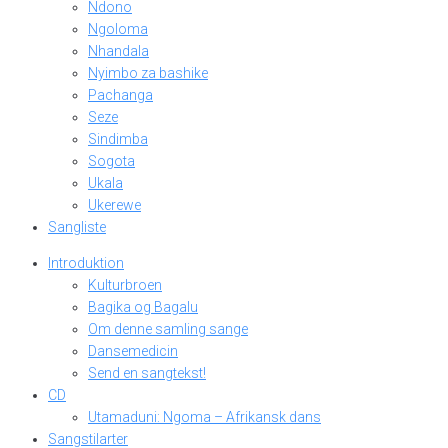
Ndono
Ngoloma
Nhandala
Nyimbo za bashike
Pachanga
Seze
Sindimba
Sogota
Ukala
Ukerewe
Sangliste
Introduktion
Kulturbroen
Bagika og Bagalu
Om denne samling sange
Dansemedicin
Send en sangtekst!
CD
Utamaduni: Ngoma – Afrikansk dans
Sangstilarter