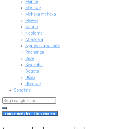
Manhe
Masewe
Mchaka mchaka
Msewe
Ndono
Ngoloma
Nhandala
Nyimbo za bashike
Pachanga
Seze
Sindimba
Sogota
Ukala
Ukerewe
Sangliste
Search
...
sange matcher din søgning