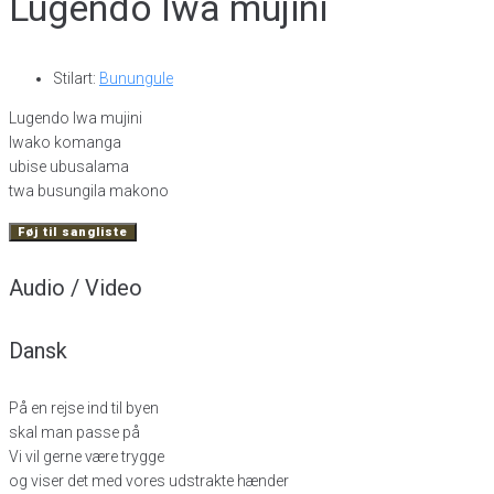
Lugendo lwa mujini
Stilart:
Bunungule
Lugendo lwa mujini
lwako komanga
ubise ubusalama
twa busungila makono
Føj til sangliste
Audio / Video
Dansk
På en rejse ind til byen
skal man passe på
Vi vil gerne være trygge
og viser det med vores udstrakte hænder