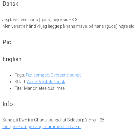
Dansk
Jeg bliver ved hans (guds) højre side X 3
Men venstre hånd vil jeg lægge på hans mave, på hans (guds) højre sid
Pic.
English
Tags:
Fællesmøde
,
Oversatte sange
Stilart:
Andet Vestafrikansk
Titel: Manoh efee dusi mee
Info
Sang på Ewe fra Ghana, sunget af Selassi på lejren -25
Tidligere
Forrige sang i samme stilart:
Jemi