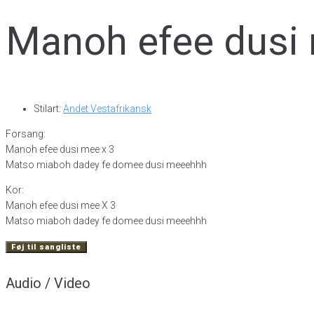
Manoh efee dusi
Stilart:
Andet Vestafrikansk
Forsang:
Manoh efee dusi mee x 3
Matso miaboh dadey fe domee dusi meeehhh
Kor:
Manoh efee dusi mee X 3
Matso miaboh dadey fe domee dusi meeehhh
Føj til sangliste
Audio / Video