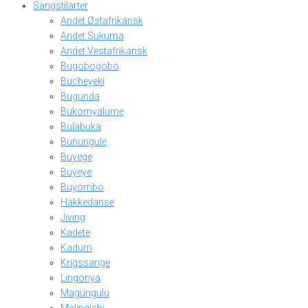
Sangstilarter
Andet Østafrikansk
Andet Sukuma
Andet Vestafrikansk
Bugobogobo
Bucheyeki
Bugunda
Bukomyalume
Bulabuka
Bunungule
Buyege
Buyeye
Buyombo
Hakkedanse
Jiving
Kadete
Kadum
Krigssange
Lingonya
Magungulu