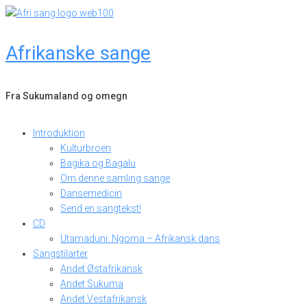
Skip
to
content
Afrikanske sange
Fra Sukumaland og omegn
Introduktion
Kulturbroen
Bagika og Bagalu
Om denne samling sange
Dansemedicin
Send en sangtekst!
CD
Utamaduni: Ngoma – Afrikansk dans
Sangstilarter
Andet Østafrikansk
Andet Sukuma
Andet Vestafrikansk