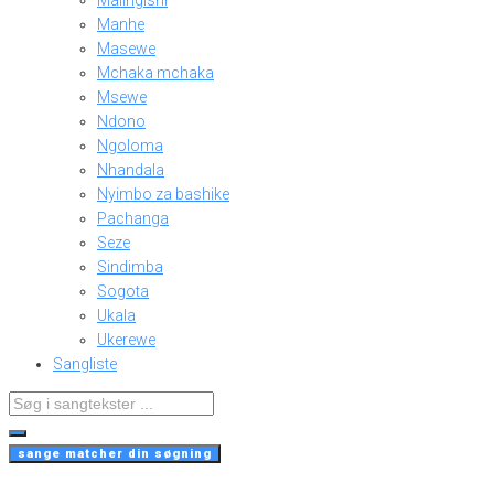
Malingishi
Manhe
Masewe
Mchaka mchaka
Msewe
Ndono
Ngoloma
Nhandala
Nyimbo za bashike
Pachanga
Seze
Sindimba
Sogota
Ukala
Ukerewe
Sangliste
Search
...
sange matcher din søgning