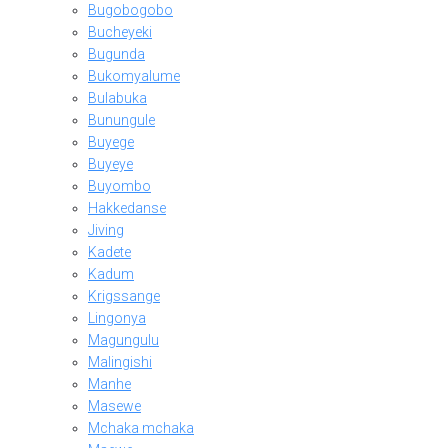
Bugobogobo
Bucheyeki
Bugunda
Bukomyalume
Bulabuka
Bunungule
Buyege
Buyeye
Buyombo
Hakkedanse
Jiving
Kadete
Kadum
Krigssange
Lingonya
Magungulu
Malingishi
Manhe
Masewe
Mchaka mchaka