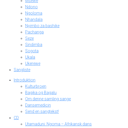
Msewe
Ndono
Ngoloma
Nhandala
Nyimbo za bashike
Pachanga
Seze
Sindimba
Sogota
Ukala
Ukerewe
Sangliste
Introduktion
Kulturbroen
Bagika og Bagalu
Om denne samling sange
Dansemedicin
Send en sangtekst!
CD
Utamaduni: Ngoma – Afrikansk dans