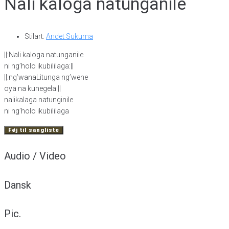
Nali kaloga natunganile
Stilart:
Andet Sukuma
||:Nali kaloga natunganile
ni ng’holo ikubililaga:||
||:ng’wanaLitunga ng’wene
oya na kunegela:||
nalikalaga natunginile
ni ng’holo ikubililaga
Føj til sangliste
Audio / Video
Dansk
Pic.