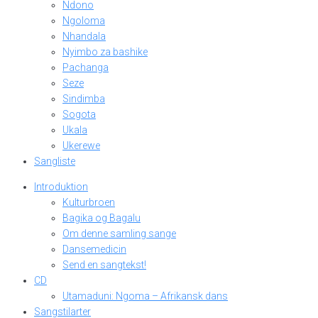
Ndono
Ngoloma
Nhandala
Nyimbo za bashike
Pachanga
Seze
Sindimba
Sogota
Ukala
Ukerewe
Sangliste
Introduktion
Kulturbroen
Bagika og Bagalu
Om denne samling sange
Dansemedicin
Send en sangtekst!
CD
Utamaduni: Ngoma – Afrikansk dans
Sangstilarter