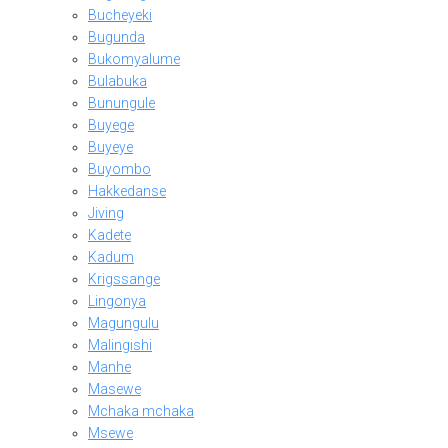
Bucheyeki
Bugunda
Bukomyalume
Bulabuka
Bunungule
Buyege
Buyeye
Buyombo
Hakkedanse
Jiving
Kadete
Kadum
Krigssange
Lingonya
Magungulu
Malingishi
Manhe
Masewe
Mchaka mchaka
Msewe