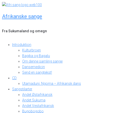
Skip
to
Afrikanske sange
content
Fra Sukumaland og omegn
Introduktion
Kulturbroen
Bagika og Bagalu
Om denne samling sange
Dansemedicin
Send en sangtekst!
CD
Utamaduni: Ngoma – Afrikansk dans
Sangstilarter
Andet Østafrikansk
Andet Sukuma
Andet Vestafrikansk
Bugobogobo