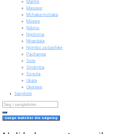
Manhe
Masewe
Mchaka mchaka
Msewe
Ndono
Ngoloma
Nhandala
Nyimbo za bashike
Pachanga
Seze
Sindimba
Sogota
Ukala
Ukerewe
Sangliste
Search
...
sange matcher din søgning