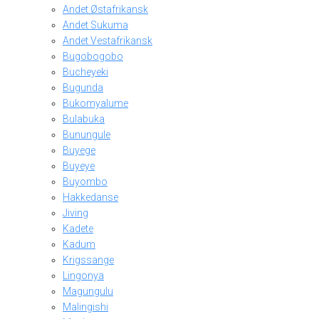
Andet Østafrikansk
Andet Sukuma
Andet Vestafrikansk
Bugobogobo
Bucheyeki
Bugunda
Bukomyalume
Bulabuka
Bunungule
Buyege
Buyeye
Buyombo
Hakkedanse
Jiving
Kadete
Kadum
Krigssange
Lingonya
Magungulu
Malingishi