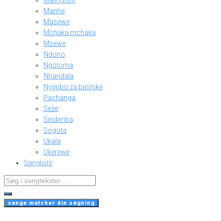
Malingishi
Manhe
Masewe
Mchaka mchaka
Msewe
Ndono
Ngoloma
Nhandala
Nyimbo za bashike
Pachanga
Seze
Sindimba
Sogota
Ukala
Ukerewe
Sangliste
Search
...
sange matcher din søgning