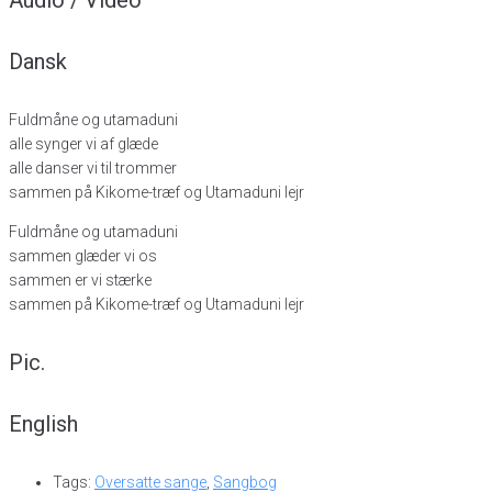
Dansk
Fuldmåne og utamaduni
alle synger vi af glæde
alle danser vi til trommer
sammen på Kikome-træf og Utamaduni lejr
Fuldmåne og utamaduni
sammen glæder vi os
sammen er vi stærke
sammen på Kikome-træf og Utamaduni lejr
Pic.
English
Tags:
Oversatte sange
,
Sangbog