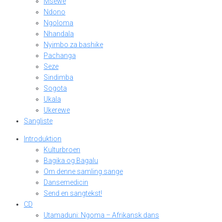
Msewe
Ndono
Ngoloma
Nhandala
Nyimbo za bashike
Pachanga
Seze
Sindimba
Sogota
Ukala
Ukerewe
Sangliste
Introduktion
Kulturbroen
Bagika og Bagalu
Om denne samling sange
Dansemedicin
Send en sangtekst!
CD
Utamaduni: Ngoma – Afrikansk dans