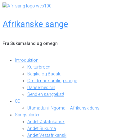
Skip
to
content
Afrikanske sange
Fra Sukumaland og omegn
Introduktion
Kulturbroen
Bagika og Bagalu
Om denne samling sange
Dansemedicin
Send en sangtekst!
CD
Utamaduni: Ngoma – Afrikansk dans
Sangstilarter
Andet Østafrikansk
Andet Sukuma
Andet Vestafrikansk