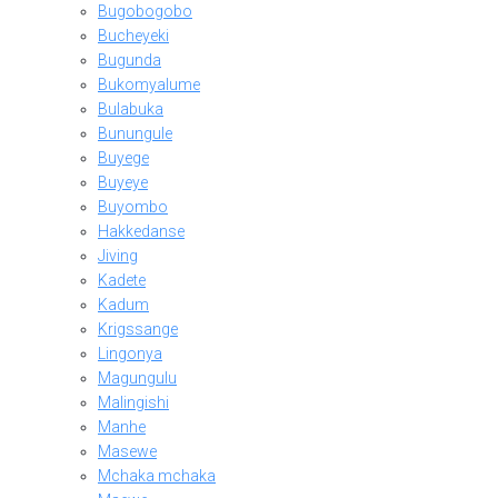
Bugobogobo
Bucheyeki
Bugunda
Bukomyalume
Bulabuka
Bunungule
Buyege
Buyeye
Buyombo
Hakkedanse
Jiving
Kadete
Kadum
Krigssange
Lingonya
Magungulu
Malingishi
Manhe
Masewe
Mchaka mchaka