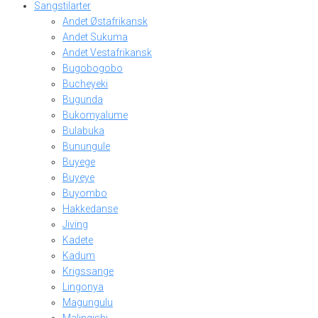
Sangstilarter
Andet Østafrikansk
Andet Sukuma
Andet Vestafrikansk
Bugobogobo
Bucheyeki
Bugunda
Bukomyalume
Bulabuka
Bunungule
Buyege
Buyeye
Buyombo
Hakkedanse
Jiving
Kadete
Kadum
Krigssange
Lingonya
Magungulu