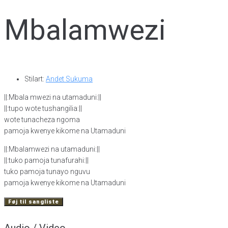
Mbalamwezi
Stilart:
Andet Sukuma
||:Mbala mwezi na utamaduni:||
||:tupo wote tushangilia:||
wote tunacheza ngoma
pamoja kwenye kikome na Utamaduni
||:Mbalamwezi na utamaduni:||
||:tuko pamoja tunafurahi:||
tuko pamoja tunayo nguvu
pamoja kwenye kikome na Utamaduni
Føj til sangliste
Audio / Video