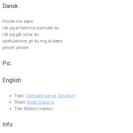
Dansk
Pinsler min kære
når jeg er hjemme surmuler du
når jeg går ud ler du
spekulationer gir du mig du kære
pinsler, pinsler…
Pic.
English
Tags:
Oversatte sange
,
Sangbog
Stilart:
Andet Sukuma
Titel: Matezo matezo
Info