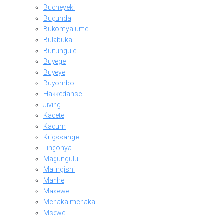
Bucheyeki
Bugunda
Bukomyalume
Bulabuka
Bunungule
Buyege
Buyeye
Buyombo
Hakkedanse
Jiving
Kadete
Kadum
Krigssange
Lingonya
Magungulu
Malingishi
Manhe
Masewe
Mchaka mchaka
Msewe