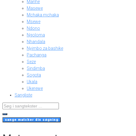
Manhe
Masewe
Mchaka mchaka
Msewe
Ndono
Ngoloma
Nhandala
Nyimbo za bashike
Pachanga
Seze
Sindimba
Sogota
Ukala
Ukerewe
Sangliste
Search
...
sange matcher din søgning