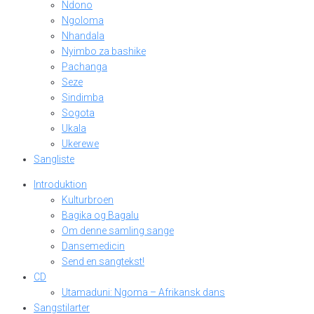
Ndono
Ngoloma
Nhandala
Nyimbo za bashike
Pachanga
Seze
Sindimba
Sogota
Ukala
Ukerewe
Sangliste
Introduktion
Kulturbroen
Bagika og Bagalu
Om denne samling sange
Dansemedicin
Send en sangtekst!
CD
Utamaduni: Ngoma – Afrikansk dans
Sangstilarter