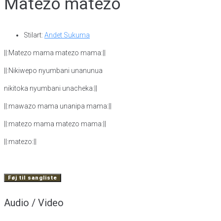
Matezo matezo
Stilart:
Andet Sukuma
||:Matezo mama matezo mama:||
||:Nikiwepo nyumbani unanunua
nikitoka nyumbani unacheka:||
||:mawazo mama unanipa mama:||
||:matezo mama matezo mama:||
||:matezo:||
Føj til sangliste
Audio / Video