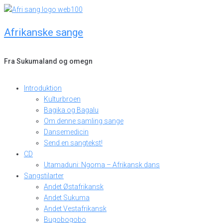
Skip
to
Afrikanske sange
content
Fra Sukumaland og omegn
Introduktion
Kulturbroen
Bagika og Bagalu
Om denne samling sange
Dansemedicin
Send en sangtekst!
CD
Utamaduni: Ngoma – Afrikansk dans
Sangstilarter
Andet Østafrikansk
Andet Sukuma
Andet Vestafrikansk
Bugobogobo