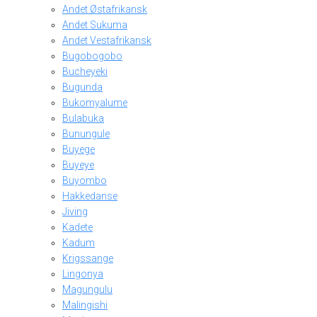
Andet Østafrikansk
Andet Sukuma
Andet Vestafrikansk
Bugobogobo
Bucheyeki
Bugunda
Bukomyalume
Bulabuka
Bunungule
Buyege
Buyeye
Buyombo
Hakkedanse
Jiving
Kadete
Kadum
Krigssange
Lingonya
Magungulu
Malingishi