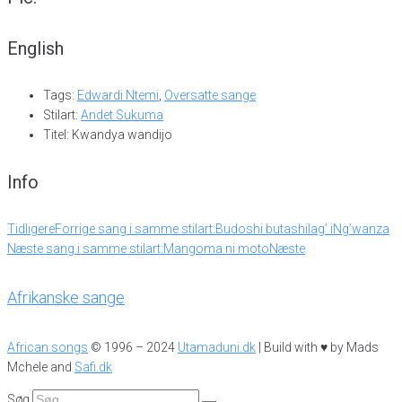
English
Tags:
Edwardi Ntemi
,
Oversatte sange
Stilart:
Andet Sukuma
Titel: Kwandya wandijo
Info
Tidligere
Forrige sang i samme stilart:
Budoshi butashilag’ iNg’wanza
Næste sang i samme stilart:
Mangoma ni moto
Næste
Afrikanske sange
African songs
© 1996 – 2024
Utamaduni.dk
| Build with ♥ by Mads
Mchele and
Safi.dk
Søg