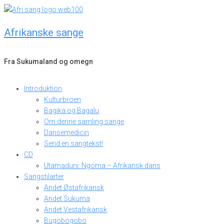
Skip
to
Afrikanske sange
content
Fra Sukumaland og omegn
Introduktion
Kulturbroen
Bagika og Bagalu
Om denne samling sange
Dansemedicin
Send en sangtekst!
CD
Utamaduni: Ngoma – Afrikansk dans
Sangstilarter
Andet Østafrikansk
Andet Sukuma
Andet Vestafrikansk
Bugobogobo