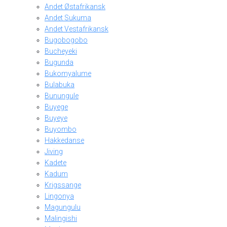
Andet Østafrikansk
Andet Sukuma
Andet Vestafrikansk
Bugobogobo
Bucheyeki
Bugunda
Bukomyalume
Bulabuka
Bunungule
Buyege
Buyeye
Buyombo
Hakkedanse
Jiving
Kadete
Kadum
Krigssange
Lingonya
Magungulu
Malingishi