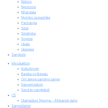
Ndono
Ngoloma
Nhandala
Nyimbo za bashike
Pachanga
Seze
Sindimba
Sogota
Ukala
Ukerewe
Sangliste
Introduktion
Kulturbroen
Bagika og Bagalu
Om denne samling sange
Dansemedicin
Send en sangtekst!
CD
Utamaduni: Ngoma – Afrikansk dans
Sangstilarter