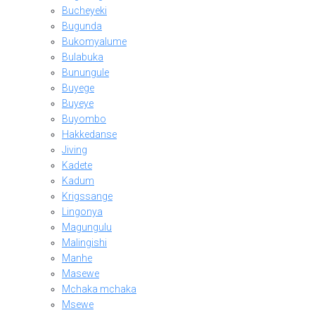
Bucheyeki
Bugunda
Bukomyalume
Bulabuka
Bunungule
Buyege
Buyeye
Buyombo
Hakkedanse
Jiving
Kadete
Kadum
Krigssange
Lingonya
Magungulu
Malingishi
Manhe
Masewe
Mchaka mchaka
Msewe