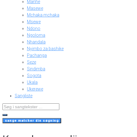
Manhe
Masewe
Mchaka mchaka
Msewe
Ndono
Ngoloma
Nhandala
Nyimbo za bashike
Pachanga
Seze
Sindimba
Sogota
Ukala
Ukerewe
Sangliste
Search
...
sange matcher din søgning