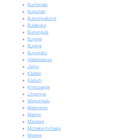
Bucheyeki
Bugunda
Bukomyalume
Bulabuka
Bunungule
Buyege
Buyeye
Buyombo
Hakkedanse
Jiving
Kadete
Kadum
Krigssange
Lingonya
Magungulu
Malingishi
Manhe
Masewe
Mchaka mchaka
Msewe