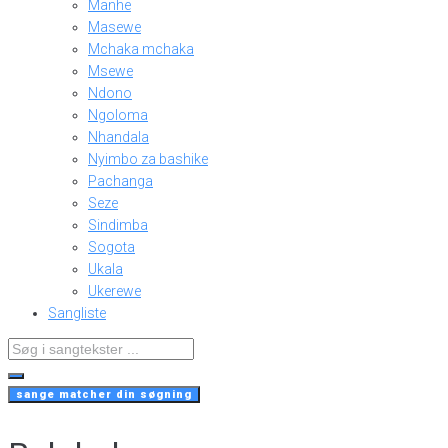
Manhe
Masewe
Mchaka mchaka
Msewe
Ndono
Ngoloma
Nhandala
Nyimbo za bashike
Pachanga
Seze
Sindimba
Sogota
Ukala
Ukerewe
Sangliste
Search
...
sange matcher din søgning