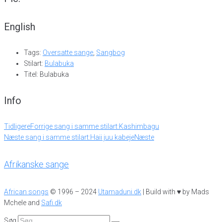
English
Tags:
Oversatte sange
,
Sangbog
Stilart:
Bulabuka
Titel: Bulabuka
Info
Tidligere
Forrige sang i samme stilart:
Kashimbagu
Næste sang i samme stilart:
Haii juu kabeje
Næste
Afrikanske sange
African songs
© 1996 – 2024
Utamaduni.dk
| Build with ♥ by Mads
Mchele and
Safi.dk
Søg