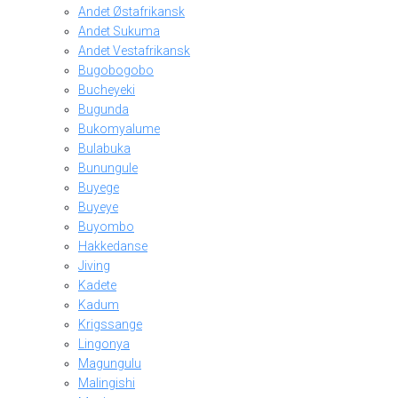
Andet Østafrikansk
Andet Sukuma
Andet Vestafrikansk
Bugobogobo
Bucheyeki
Bugunda
Bukomyalume
Bulabuka
Bunungule
Buyege
Buyeye
Buyombo
Hakkedanse
Jiving
Kadete
Kadum
Krigssange
Lingonya
Magungulu
Malingishi