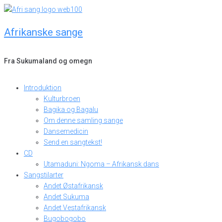
Skip
to
Afrikanske sange
content
Fra Sukumaland og omegn
Introduktion
Kulturbroen
Bagika og Bagalu
Om denne samling sange
Dansemedicin
Send en sangtekst!
CD
Utamaduni: Ngoma – Afrikansk dans
Sangstilarter
Andet Østafrikansk
Andet Sukuma
Andet Vestafrikansk
Bugobogobo