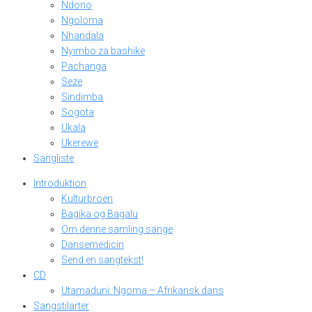
Ndono
Ngoloma
Nhandala
Nyimbo za bashike
Pachanga
Seze
Sindimba
Sogota
Ukala
Ukerewe
Sangliste
Introduktion
Kulturbroen
Bagika og Bagalu
Om denne samling sange
Dansemedicin
Send en sangtekst!
CD
Utamaduni: Ngoma – Afrikansk dans
Sangstilarter